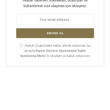
Hukuk haberleri, etkinlikleri, duyuruları ve
bültenlerinin size ulaşması için tıklayınız.
Hukuk Çizgisi'nden haber almak istiyorum, bu
amaçla
Kişisel Verilerin İşlenmesine İlişkin
Aydınlatma Metni
'ni okudum ve kabul ediyorum.
X
LinkedIn
RSS
(Twitter)