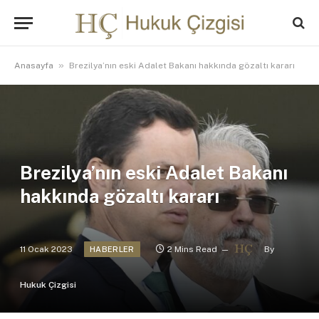
»
Anasayfa
Brezilya’nın eski Adalet Bakanı hakkında gözaltı kararı
Brezilya’nın eski Adalet Bakanı
hakkında gözaltı kararı
11 Ocak 2023
2 Mins Read
By
HABERLER
Hukuk Çizgisi