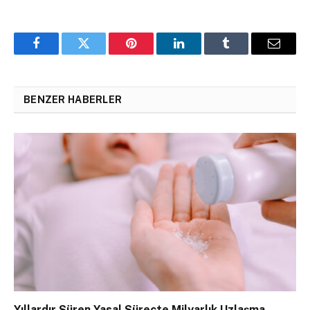
Facebook
Twitter
Pinterest
LinkedIn
Tumblr
Email
BENZER HABERLER
Yıllardır Süren Yasal Süreçte Milyarlık Uzlaşma