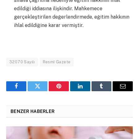
sınava çağrılma nedeniyle eğitim hakkının ihlal
edildiği iddiasına ilişkindir. Mahkemece
gerçekleştirilen değerlendirmede, eğitim hakkının
ihlal edildiğine karar vermiştir.
32070 Sayılı
Resmî Gazete
Facebook
Twitter
Pinterest
LinkedIn
Tumblr
Email
BENZER HABERLER