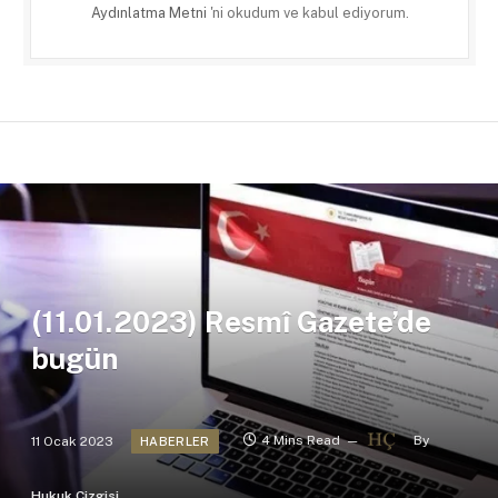
Aydınlatma Metni
'ni okudum ve kabul ediyorum.
(11.01.2023) Resmî Gazete’de
bugün
11 Ocak 2023
4 Mins Read
By
HABERLER
Hukuk Çizgisi