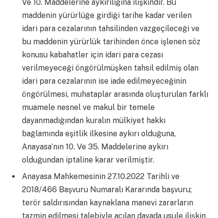
Ve 10. Maddelerine aykırılığına ilişkindir. Bu
maddenin yürürlüğe girdiği tarihe kadar verilen
idari para cezalarının tahsilinden vazgeçileceği ve
bu maddenin yürürlük tarihinden önce işlenen söz
konusu kabahatler için idari para cezası
verilmeyeceği öngörülmüşken tahsil edilmiş olan
idari para cezalarının ise iade edilmeyeceğinin
öngörülmesi, muhataplar arasında oluşturulan farklı
muamele nesnel ve makul bir temele
dayanmadığından kuralın mülkiyet hakkı
bağlamında eşitlik ilkesine aykırı olduğuna,
Anayasa’nın 10. Ve 35. Maddelerine aykırı
olduğundan iptaline karar verilmiştir.
Anayasa Mahkemesinin 27.10.2022 Tarihli ve
2018/466 Başvuru Numaralı Kararında başvuru;
terör saldırısından kaynaklana manevi zararların
tazmin edilmesi talebiyle açılan davada usule ilişkin