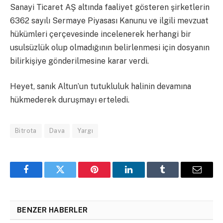
Sanayi Ticaret AŞ altında faaliyet gösteren şirketlerin
6362 sayılı Sermaye Piyasası Kanunu ve ilgili mevzuat
hükümleri çerçevesinde incelenerek herhangi bir
usulsüzlük olup olmadığının belirlenmesi için dosyanın
bilirkişiye gönderilmesine karar verdi.
Heyet, sanık Altun’un tutukluluk halinin devamına
hükmederek duruşmayı erteledi.
Bitrota
Dava
Yargı
Facebook
Twitter
Pinterest
LinkedIn
Tumblr
Email
BENZER HABERLER