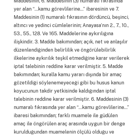
Maddesinin, 6. Maddesinin (3) numaralı fıkrasında
yer alan “…kamu görevlilerine…” ibaresinin ve 7.
Maddesinin (1) numaralı fıkrasının dördüncü, beşinci,
altıncı ve yedinci cümlelerinin; Anayasa’nın 2., 7., 10.,
53., 55., 128. Ve 165. Maddelerine aykırılığına
ilişkindir. 3. Madde bakımından; açık, net ve anlaşılır
düzenlendiğinden belirlilik ve öngörülebilirlik
ilkelerine aykırılık teşkil etmediğine karar verilerek
iptal talebinin reddine karar verilmiştir. 5. Madde
bakımından; kuralla kamu yararı dışında bir amaç
gözetildiği söylenemeyeceği gibi bu husus kanun
koyucunun takdir yetkisinde kaldığından iptal
talebinin reddine karar verilmiştir. 6. Maddesinin (3)
numaralı fıkrasında yer alan “…kamu görevlilerine…”
ibaresi bakımından; farklı muamele ile güdülen
amaç ile öngörülen araç arasında uygun bir denge
kurulduğundan muamelenin ölçülü olduğu ve