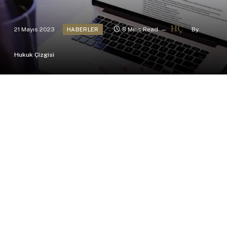
21 Mayıs 2023
8 Mins Read
By
HABERLER
Hukuk Çizgisi
21.05.2023 tarihli ve 32197 sayılı Resmî Gazete’de
yayımlanan gelişmeler…
Yalova Üniversitesi Önlisans Eğitim ve Öğretim
Yönetmeliğinde Değişiklik Yapılmasına Dair
Yönetmelik ile; söz konusu yönetmeliğin 4.
maddesinin birinci fıkrasının (h) bendinde yer alan
tanım “AGNO: Ağırlıklı Genel Not Ortalamasını,”
şeklinde değiştirilmiştir.