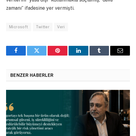
zamanı” ifadesine yer vermişti.
Microsoft
Twitter
Veri
Facebook
Twitter
Pinterest
LinkedIn
Tumblr
Email
BENZER HABERLER