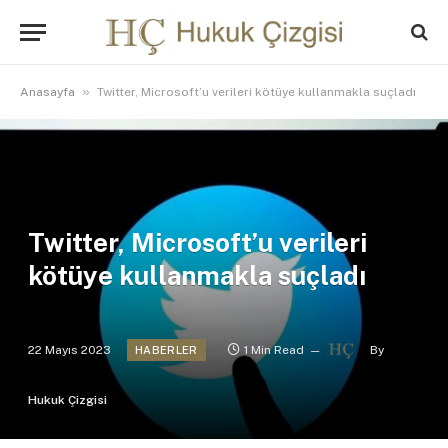
»
Anasayfa
Twitter, Microsoft’u verileri kötüye kullanmakla suçladı
Twitter, Microsoft’u verileri
kötüye kullanmakla suçladı
22 Mayıs 2023
1 Min Read
By
HABERLER
Hukuk Çizgisi