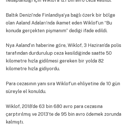
hesaplandığı için Wiklof’a 121 bin avro ceza kesildi.
Baltık Denizi’nde Finlandiya’ya bağlı özerk bir bölge
olan Aaland Adaları’nda ikamet eden Wiklof’un “Bu
konuda gerçekten pişmanım” dediği ifade edildi.
Nya Aaland’ın haberine göre, Wiklof, 3 Haziran’da polis
tarafından durdurulup ceza kesildiğinde saatte 50
kilometre hızla gidilmesi gereken bir yolda 82
kilometre hızla gidiyordu.
Para cezasının yanı sıra Wiklof’un ehliyetine de 10 gün
süreyle el konuldu.
Wiklof, 2018’de 63 bin 680 avro para cezasına
çarptırılmış ve 2013’te de 95 bin avro ödemek zorunda
kalmıştı.