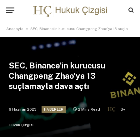
»
Anasayfa
SEC, Binance’in kurucusu Changpeng Zhao’ya 13 suçlamayla dava açtı
SEC, Binance’in kurucusu
Changpeng Zhao’ya 13
suçlamayla dava açtı
6 Haziran 2023
2 Mins Read
By
HABERLER
Hukuk Çizgisi