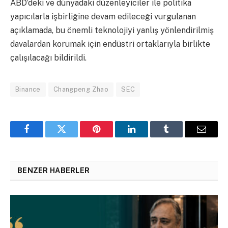
ABD’deki ve dünyadaki düzenleyiciler ile politika
yapıcılarla işbirliğine devam edileceği vurgulanan
açıklamada, bu önemli teknolojiyi yanlış yönlendirilmiş
davalardan korumak için endüstri ortaklarıyla birlikte
çalışılacağı bildirildi.
Binance
Changpeng Zhao
SEC
Facebook
Twitter
Pinterest
LinkedIn
Tumblr
Email
BENZER HABERLER