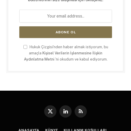
Hukuk Çizgisi'nden haber almak istiyorum, bu
amaçla
Kişisel Verilerin İşlenmesine İlişkin
Aydınlatma Metni
'ni okudum ve kabul ediyorum.
X
LinkedIn
RSS
(Twitter)
ANASAYFA
KÜNYE
KULLANIM KOŞULLARI