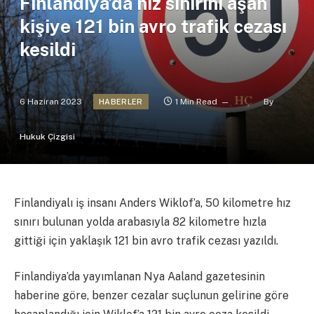
Finlandiya’da hız sınırını aşan
kişiye 121 bin avro trafik cezası
kesildi
6 Haziran 2023
1 Min Read
By
HABERLER
Hukuk Çizgisi
Finlandiyalı iş insanı Anders Wiklof’a, 50 kilometre hız
sınırı bulunan yolda arabasıyla 82 kilometre hızla
gittiği için yaklaşık 121 bin avro trafik cezası yazıldı.
Finlandiya’da yayımlanan Nya Aaland gazetesinin
haberine göre, benzer cezalar suçlunun gelirine göre