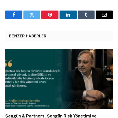
Facebook
Twitter
Pinterest
LinkedIn
Tumblr
Email
BENZER HABERLER
Şengün & Partners, Şengün Risk Yönetimi ve