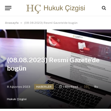
»
Anasayfa
(08.08.2023) Resmî Gazete’de bugün
(08.08.2023) Resmî Gazete’de
bugün
8 Ağustos 2023
1 Min Read
By
HABERLER
Hukuk Çizgisi