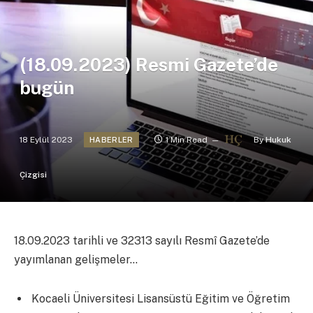
(18.09.2023) Resmi Gazete’de
bugün
18 Eylül 2023
1 Min Read
By
Hukuk
HABERLER
Çizgisi
18.09.2023 tarihli ve 32313 sayılı Resmî Gazete’de
yayımlanan gelişmeler…
Kocaeli Üniversitesi Lisansüstü Eğitim ve Öğretim