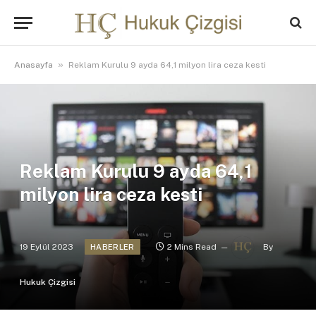
»
Anasayfa
Reklam Kurulu 9 ayda 64,1 milyon lira ceza kesti
Reklam Kurulu 9 ayda 64,1
milyon lira ceza kesti
19 Eylül 2023
2 Mins Read
By
HABERLER
Hukuk Çizgisi