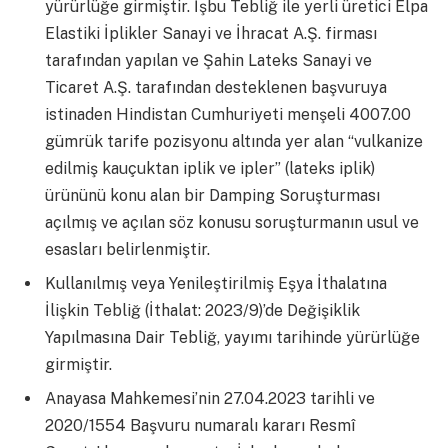
yürürlüğe girmiştir. İşbu Tebliğ ile yerli üretici Elpa
Elastiki İplikler Sanayi ve İhracat A.Ş. firması
tarafından yapılan ve Şahin Lateks Sanayi ve
Ticaret A.Ş. tarafından desteklenen başvuruya
istinaden Hindistan Cumhuriyeti menşeli 4007.00
gümrük tarife pozisyonu altında yer alan “vulkanize
edilmiş kauçuktan iplik ve ipler” (lateks iplik)
ürününü konu alan bir Damping Soruşturması
açılmış ve açılan söz konusu soruşturmanın usul ve
esasları belirlenmiştir.
Kullanılmış veya Yenileştirilmiş Eşya İthalatına
İlişkin Tebliğ (İthalat: 2023/9)’de Değişiklik
Yapılmasına Dair Tebliğ, yayımı tarihinde yürürlüğe
girmiştir.
Anayasa Mahkemesi’nin 27.04.2023 tarihli ve
2020/1554 Başvuru numaralı kararı Resmî