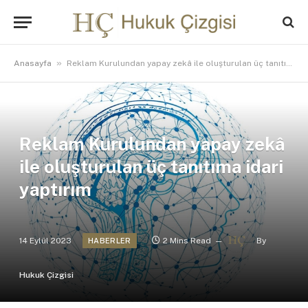
»
Anasayfa
Reklam Kurulundan yapay zekâ ile oluşturulan üç tanıtıma idari yaptırım
Reklam Kurulundan yapay zekâ
ile oluşturulan üç tanıtıma idari
yaptırım
14 Eylül 2023
2 Mins Read
By
HABERLER
Hukuk Çizgisi