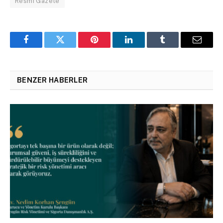
Resmî Gazete
Facebook
Twitter
Pinterest
LinkedIn
Tumblr
Email
BENZER HABERLER