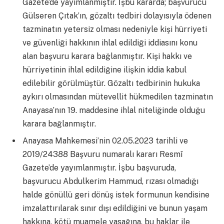
Gazete’de yayımlanmıştır. İşbu kararda; başvurucu
Gülseren Çıtak’ın, gözaltı tedbiri dolayısıyla ödenen
tazminatın yetersiz olması nedeniyle kişi hürriyeti
ve güvenliği hakkının ihlal edildiği iddiasını konu
alan başvuru karara bağlanmıştır. Kişi hakkı ve
hürriyetinin ihlal edildiğine ilişkin iddia kabul
edilebilir görülmüştür. Gözaltı tedbirinin hukuka
aykırı olmasından mütevellit hükmedilen tazminatın
Anayasa’nın 19. maddesine ihlal niteliğinde olduğu
karara bağlanmıştır.
Anayasa Mahkemesi’nin 02.05.2023 tarihli ve
2019/24388 Başvuru numaralı kararı Resmî
Gazete’de yayımlanmıştır. İşbu başvuruda,
başvurucu Abdulkerim Hammud, rızası olmadığı
halde gönüllü geri dönüş istek formunun kendisine
imzalattırılarak sınır dışı edildiğini ve bunun yaşam
hakkına, kötü muamele yasağına, bu haklar ile