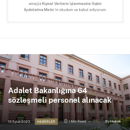
amaçla
Kişisel Verilerin İşlenmesine İlişkin
Aydınlatma Metni
'ni okudum ve kabul ediyorum.
Adalet Bakanlığına 64
sözleşmeli personel alınacak
13 Eylül 2023
1 Min Read
By
Hukuk
HABERLER