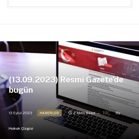
(13.09.2023) Resmî Gazete’de
bugün
13 Eylül 2023
2 Mins Read
By
HABERLER
Hukuk Çizgisi