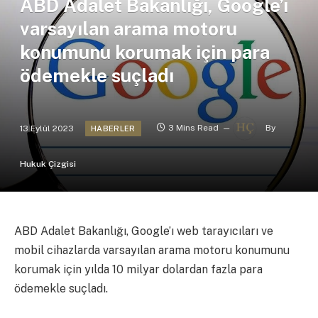
ABD Adalet Bakanlığı, Google’ı
varsayılan arama motoru
konumunu korumak için para
ödemekle suçladı
13 Eylül 2023
3 Mins Read
By
HABERLER
Hukuk Çizgisi
ABD Adalet Bakanlığı, Google’ı web tarayıcıları ve
mobil cihazlarda varsayılan arama motoru konumunu
korumak için yılda 10 milyar dolardan fazla para
ödemekle suçladı.