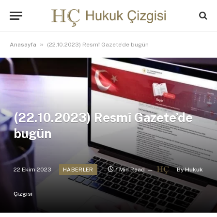
»
Anasayfa
(22.10.2023) Resmî Gazete’de bugün
(22.10.2023) Resmî Gazete’de
bugün
22 Ekim 2023
1 Min Read
By
Hukuk
HABERLER
Çizgisi