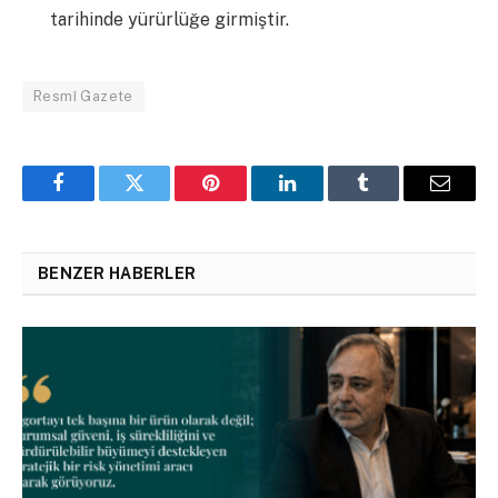
tarihinde yürürlüğe girmiştir.
Resmî Gazete
Facebook
Twitter
Pinterest
LinkedIn
Tumblr
Email
BENZER HABERLER