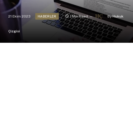
21 Ekim 2023
1 Min Read
By
Hukuk
HABERLER
Çizgisi
21.10.2023 tarihli ve 32346 sayılı Resmî Gazete’de
yayımlanan gelişmeler…
Demiryolu Yolcu Taşımacılığı Kamu Hizmeti
Yükümlülüğü Sözleşmelerinde Uygulanacak Usul ve
Esaslar Hakkında Yönetmelik yayımı tarihinde
yürürlüğe girmiştir. İşbu Yönetmelik ile; kamu
hizmet yükümlülüğü kapsamındaki hatlarda,
demiryolu yolcu taşımacılığı hizmeti veren kamu
hizmet yükümlüsü Demiryolu yolcu tren işletmecisi