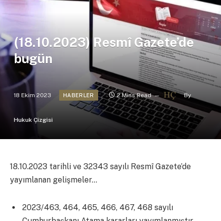
(18.10.2023) Resmî Gazete’de
bugün
18 Ekim 2023
2 Mins Read
By
HABERLER
Hukuk Çizgisi
18.10.2023 tarihli ve 32343 sayılı Resmî Gazete’de
yayımlanan gelişmeler…
2023/463, 464, 465, 466, 467, 468 sayılı
Cumhurbaşkanı Atama kararları yayımlanmıştır.