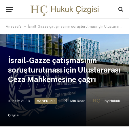
»
Anasayfa
İsrail-Gazze çatışmasının soruşturulması için Uluslararası Ceza Mahkemesine çağrı
İsrail-Gazze çatışmasının
soruşturulması için Uluslararası
Ceza Mahkemesine çağrı
19 Ekim 2023
1 Min Read
By
Hukuk
HABERLER
Çizgisi