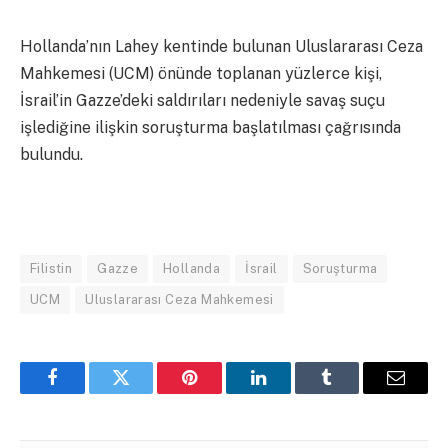
Hollanda’nın Lahey kentinde bulunan Uluslararası Ceza
Mahkemesi (UCM) önünde toplanan yüzlerce kişi,
İsrail’in Gazze’deki saldırıları nedeniyle savaş suçu
işlediğine ilişkin soruşturma başlatılması çağrısında
bulundu.
Filistin
Gazze
Hollanda
İsrail
Soruşturma
UCM
Uluslararası Ceza Mahkemesi
Facebook
Twitter
Pinterest
LinkedIn
Tumblr
Email