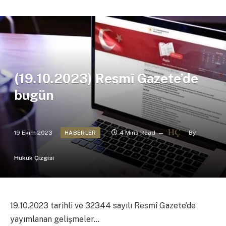
(19.10.2023) Resmî Gazete’de
bugün
19 Ekim 2023
4 Mins Read
By
HABERLER
Hukuk Çizgisi
19.10.2023 tarihli ve 32344 sayılı Resmî Gazete’de
yayımlanan gelişmeler…