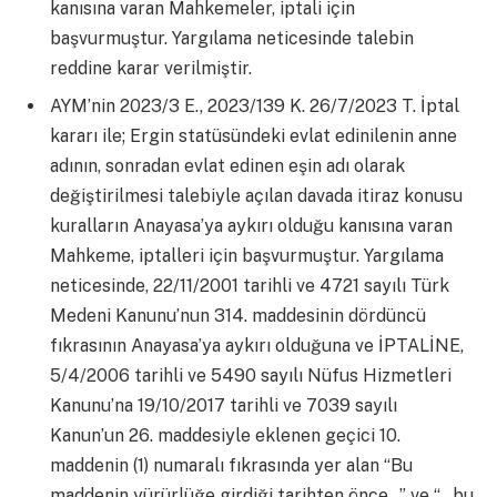
kanısına varan Mahkemeler, iptali için
başvurmuştur. Yargılama neticesinde talebin
reddine karar verilmiştir.
AYM’nin 2023/3 E., 2023/139 K. 26/7/2023 T. İptal
kararı ile; Ergin statüsündeki evlat edinilenin anne
adının, sonradan evlat edinen eşin adı olarak
değiştirilmesi talebiyle açılan davada itiraz konusu
kuralların Anayasa’ya aykırı olduğu kanısına varan
Mahkeme, iptalleri için başvurmuştur. Yargılama
neticesinde, 22/11/2001 tarihli ve 4721 sayılı Türk
Medeni Kanunu’nun 314. maddesinin dördüncü
fıkrasının Anayasa’ya aykırı olduğuna ve İPTALİNE,
5/4/2006 tarihli ve 5490 sayılı Nüfus Hizmetleri
Kanunu’na 19/10/2017 tarihli ve 7039 sayılı
Kanun’un 26. maddesiyle eklenen geçici 10.
maddenin (1) numaralı fıkrasında yer alan “Bu
maddenin yürürlüğe girdiği tarihten önce…” ve “…bu