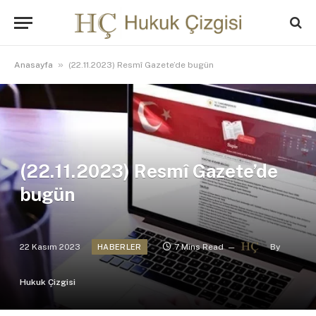
»
Anasayfa
(22.11.2023) Resmî Gazete’de bugün
(22.11.2023) Resmî Gazete’de
bugün
22 Kasım 2023
7 Mins Read
By
HABERLER
Hukuk Çizgisi