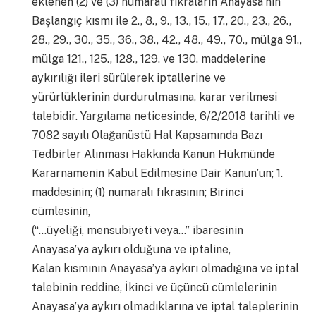
eklenen (2) ve (3) numaralı fıkraların Anayasa’nın
Başlangıç kısmı ile 2., 8., 9., 13., 15., 17., 20., 23., 26.,
28., 29., 30., 35., 36., 38., 42., 48., 49., 70., mülga 91.,
mülga 121., 125., 128., 129. ve 130. maddelerine
aykırılığı ileri sürülerek iptallerine ve
yürürlüklerinin durdurulmasına, karar verilmesi
talebidir. Yargılama neticesinde, 6/2/2018 tarihli ve
7082 sayılı Olağanüstü Hal Kapsamında Bazı
Tedbirler Alınması Hakkında Kanun Hükmünde
Kararnamenin Kabul Edilmesine Dair Kanun’un; 1.
maddesinin; (1) numaralı fıkrasının; Birinci
cümlesinin,
(“…üyeliği, mensubiyeti veya…” ibaresinin
Anayasa’ya aykırı olduğuna ve iptaline,
Kalan kısmının Anayasa’ya aykırı olmadığına ve iptal
talebinin reddine, İkinci ve üçüncü cümlelerinin
Anayasa’ya aykırı olmadıklarına ve iptal taleplerinin