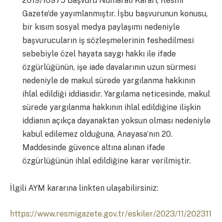
2019/10975 Başvuru Numaralı Kararı, Resmî
Gazete’de yayımlanmıştır. İşbu başvurunun konusu,
bir kısım sosyal medya paylaşımı nedeniyle
başvurucuların iş sözleşmelerinin feshedilmesi
sebebiyle özel hayata saygı hakkı ile ifade
özgürlüğünün, işe iade davalarının uzun sürmesi
nedeniyle de makul sürede yargılanma hakkının
ihlal edildiği iddiasıdır. Yargılama neticesinde, makul
sürede yargılanma hakkının ihlal edildiğine ilişkin
iddianın açıkça dayanaktan yoksun olması nedeniyle
kabul edilemez olduğuna, Anayasa’nın 20.
Maddesinde güvence altına alınan ifade
özgürlüğünün ihlal edildiğine karar verilmiştir.
İlgili AYM kararına linkten ulaşabilirsiniz:
https://www.resmigazete.gov.tr/eskiler/2023/11/202311