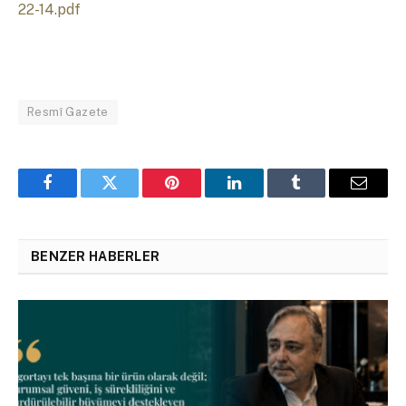
22-14.pdf
Resmî Gazete
Facebook
Twitter
Pinterest
LinkedIn
Tumblr
Email
BENZER HABERLER