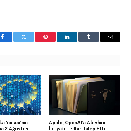
Facebook
Twitter
Pinterest
LinkedIn
Tumblr
Email
a Yasası’nın
Apple, OpenAI’a Aleyhine
na 2 Ağustos
İhtiyati Tedbir Talep Etti