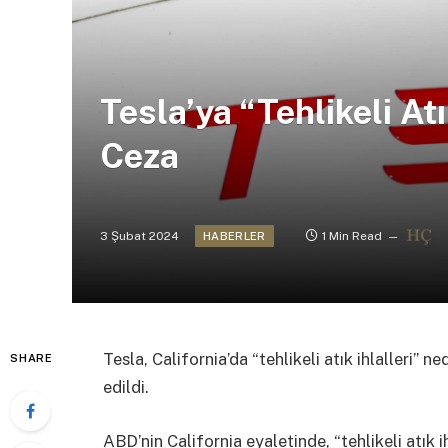
Tesla’ya “Tehlikeli At
Ceza
3 Şubat 2024
1 Min Read
HABERLER
Tesla, California’da “tehlikeli atık ihlalleri
SHARE
edildi.
ABD’nin California eyaletinde, “tehlikeli atık i