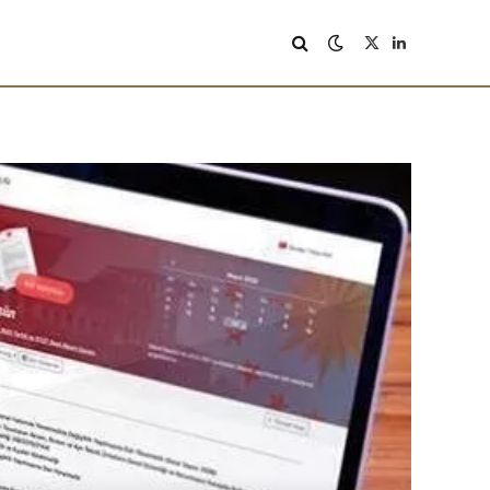
X
LinkedIn
(Twitter)