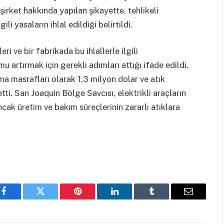
şirket hakkında yapılan şikayette, tehlikeli
li yasaların ihlal edildiği belirtildi.
ri ve bir fabrikada bu ihlallerle ilgili
u artırmak için gerekli adımları attığı ifade edildi.
a masrafları olarak 1,3 milyon dolar ve atık
ti. San Joaquin Bölge Savcısı, elektrikli araçların
ncak üretim ve bakım süreçlerinin zararlı atıklara
Facebook
Twitter
Pinterest
LinkedIn
Tumblr
Email