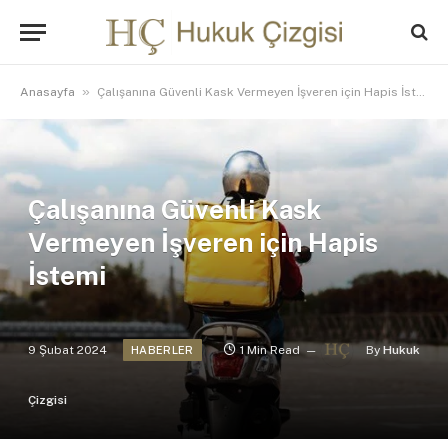
»
Anasayfa
Çalışanına Güvenli Kask Vermeyen İşveren için Hapis İstemi
Çalışanına Güvenli Kask
Vermeyen İşveren için Hapis
İstemi
9 Şubat 2024
1 Min Read
By
Hukuk
HABERLER
Çizgisi