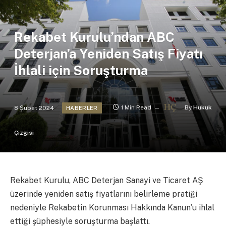
Rekabet Kurulu’ndan ABC
Deterjan’a Yeniden Satış Fiyatı
İhlali için Soruşturma
8 Şubat 2024
1 Min Read
By
Hukuk
HABERLER
Çizgisi
Rekabet Kurulu, ABC Deterjan Sanayi ve Ticaret AŞ
üzerinde yeniden satış fiyatlarını belirleme pratiği
nedeniyle Rekabetin Korunması Hakkında Kanun’u ihlal
ettiği şüphesiyle soruşturma başlattı.