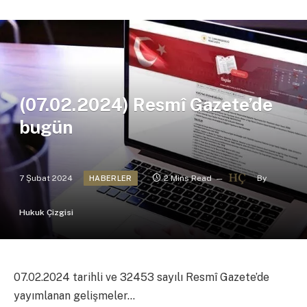
(07.02.2024) Resmî Gazete’de
bugün
7 Şubat 2024
2 Mins Read
By
HABERLER
Hukuk Çizgisi
07.02.2024 tarihli ve 32453 sayılı Resmî Gazete’de
yayımlanan gelişmeler…