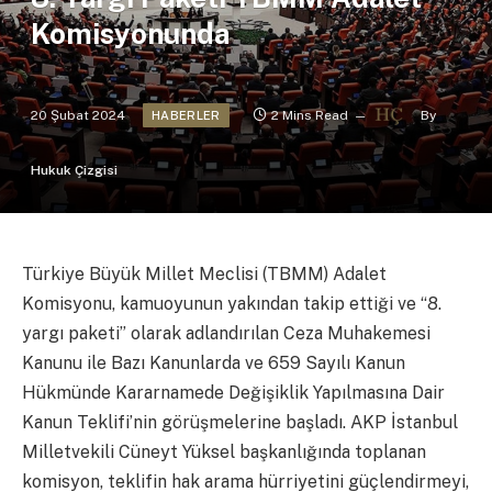
Komisyonunda
20 Şubat 2024
2 Mins Read
By
HABERLER
Hukuk Çizgisi
Türkiye Büyük Millet Meclisi (TBMM) Adalet
Komisyonu, kamuoyunun yakından takip ettiği ve “8.
yargı paketi” olarak adlandırılan Ceza Muhakemesi
Kanunu ile Bazı Kanunlarda ve 659 Sayılı Kanun
Hükmünde Kararnamede Değişiklik Yapılmasına Dair
Kanun Teklifi’nin görüşmelerine başladı. AKP İstanbul
Milletvekili Cüneyt Yüksel başkanlığında toplanan
komisyon, teklifin hak arama hürriyetini güçlendirmeyi,