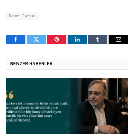
Resmî Gazete
Facebook
Twitter
Pinterest
LinkedIn
Tumblr
Email
BENZER HABERLER