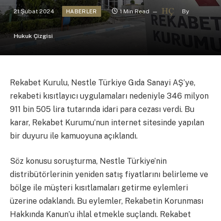
21 Şubat 2024
1 Min Read
By
HABERLER
Hukuk Çizgisi
Rekabet Kurulu, Nestle Türkiye Gıda Sanayi AŞ’ye,
rekabeti kısıtlayıcı uygulamaları nedeniyle 346 milyon
911 bin 505 lira tutarında idari para cezası verdi. Bu
karar, Rekabet Kurumu’nun internet sitesinde yapılan
bir duyuru ile kamuoyuna açıklandı.
Söz konusu soruşturma, Nestle Türkiye’nin
distribütörlerinin yeniden satış fiyatlarını belirleme ve
bölge ile müşteri kısıtlamaları getirme eylemleri
üzerine odaklandı. Bu eylemler, Rekabetin Korunması
Hakkında Kanun’u ihlal etmekle suçlandı. Rekabet