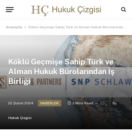
»
Anasayfa
Köklü Geçmişe Sahip Türk ve Alman Hukuk Bürolarından İş Birliği
Köklü Geçmişe Sahip Türk ve
Alman Hukuk Bürolarından İş
Birliği
22 Şubat 2024
2 Mins Read
By
HABERLER
Hukuk Çizgisi