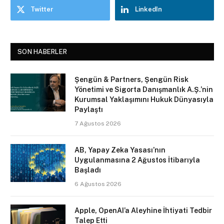
Twitter
LinkedIn
SON HABERLER
Şengün & Partners, Şengün Risk
Yönetimi ve Sigorta Danışmanlık A.Ş.’nin
Kurumsal Yaklaşımını Hukuk Dünyasıyla
Paylaştı
7 Ağustos 2026
AB, Yapay Zeka Yasası’nın
Uygulanmasına 2 Ağustos İtibarıyla
Başladı
6 Ağustos 2026
Apple, OpenAI’a Aleyhine İhtiyati Tedbir
Talep Etti