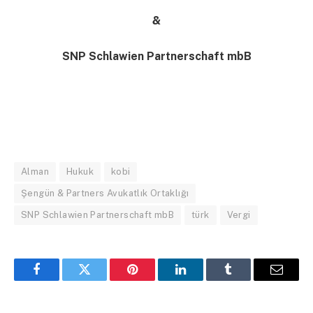
&
SNP Schlawien Partnerschaft mbB
Alman
Hukuk
kobi
Şengün & Partners Avukatlık Ortaklığı
SNP Schlawien Partnerschaft mbB
türk
Vergi
Facebook
Twitter
Pinterest
LinkedIn
Tumblr
Email