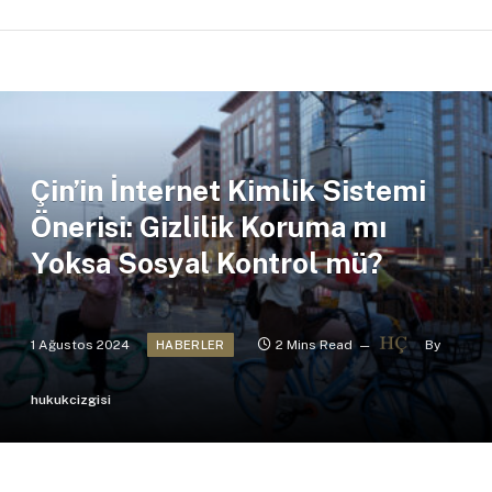
Çin’in İnternet Kimlik Sistemi
Önerisi: Gizlilik Koruma mı
Yoksa Sosyal Kontrol mü?
1 Ağustos 2024
2 Mins Read
By
HABERLER
hukukcizgisi