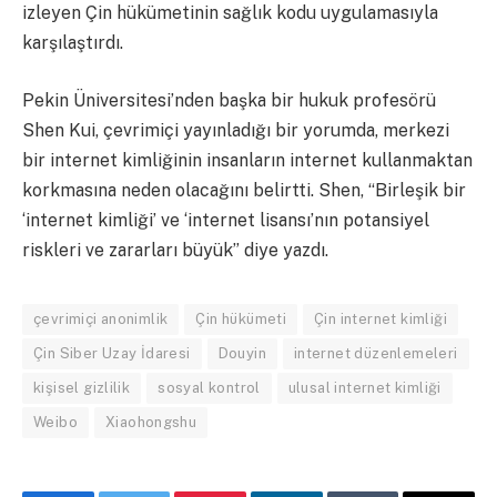
izleyen Çin hükümetinin sağlık kodu uygulamasıyla
karşılaştırdı.
Pekin Üniversitesi’nden başka bir hukuk profesörü
Shen Kui, çevrimiçi yayınladığı bir yorumda, merkezi
bir internet kimliğinin insanların internet kullanmaktan
korkmasına neden olacağını belirtti. Shen, “Birleşik bir
‘internet kimliği’ ve ‘internet lisansı’nın potansiyel
riskleri ve zararları büyük” diye yazdı.
çevrimiçi anonimlik
Çin hükümeti
Çin internet kimliği
Çin Siber Uzay İdaresi
Douyin
internet düzenlemeleri
kişisel gizlilik
sosyal kontrol
ulusal internet kimliği
Weibo
Xiaohongshu