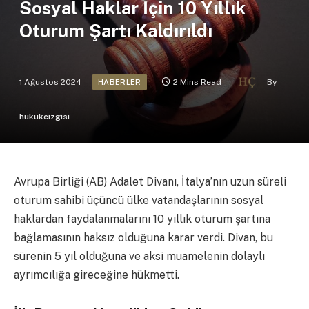
Sosyal Haklar İçin 10 Yıllık
Oturum Şartı Kaldırıldı
1 Ağustos 2024
2 Mins Read
By
HABERLER
hukukcizgisi
Avrupa Birliği (AB) Adalet Divanı, İtalya’nın uzun süreli
oturum sahibi üçüncü ülke vatandaşlarının sosyal
haklardan faydalanmalarını 10 yıllık oturum şartına
bağlamasının haksız olduğuna karar verdi. Divan, bu
sürenin 5 yıl olduğuna ve aksi muamelenin dolaylı
ayrımcılığa gireceğine hükmetti.