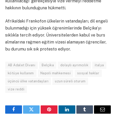
kullanılacağı’ gerekçesiyle vize vermeyi reddetme
hakkının bulunduğuna hükmetti.
Afrika’daki Frankofon ülkelerin vatandaşları, dil engeli
bulunmadığı için yüksek öğrenimlerinde Belçika’yı
sıklıkla tercih ediyor. Üniversitelerden kabul ve burs
almalarına rağmen eğitim vizesi alamayan öğrenciler,
bu durumu sık sık protesto ediyor.
AB Adalet Divanı
Belçika
dolaylı ayrımcılık
italya
kötüye kullanım
Napoli mahkemesi
sosyal haklar
üçüncü ülke vatandaşları
uzun süreli oturum
vize reddi
Facebook
Twitter
Pinterest
LinkedIn
Tumblr
Email