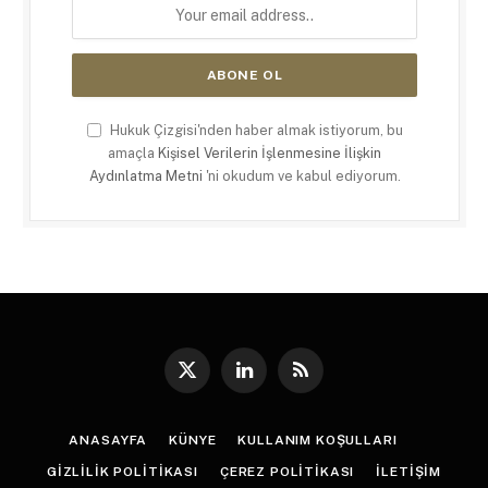
Hukuk Çizgisi'nden haber almak istiyorum, bu
amaçla
Kişisel Verilerin İşlenmesine İlişkin
Aydınlatma Metni
'ni okudum ve kabul ediyorum.
X
LinkedIn
RSS
(Twitter)
ANASAYFA
KÜNYE
KULLANIM KOŞULLARI
GIZLILIK POLITIKASI
ÇEREZ POLITIKASI
İLETIŞIM