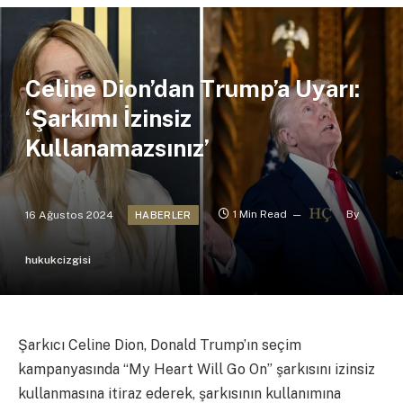
Celine Dion’dan Trump’a Uyarı:
‘Şarkımı İzinsiz
Kullanamazsınız’
16 Ağustos 2024
1 Min Read
By
HABERLER
hukukcizgisi
Şarkıcı Celine Dion, Donald Trump’ın seçim
kampanyasında “My Heart Will Go On” şarkısını izinsiz
kullanmasına itiraz ederek, şarkısının kullanımına