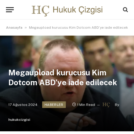
»
Anasayfa
Megaupload kurucusu Kim Dotcom ABD’ye iade edilecek
Megaupload kurucusu Kim
Dotcom ABD’ye iade edilecek
17 Ağustos 2024
1 Min Read
By
HABERLER
hukukcizgisi