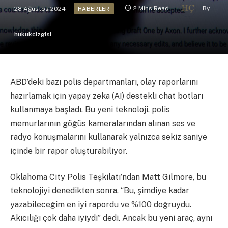
28 Ağustos 2024
2 Mins Read
By
HABERLER
hukukcizgisi
ABD’deki bazı polis departmanları, olay raporlarını
hazırlamak için yapay zeka (AI) destekli chat botları
kullanmaya başladı. Bu yeni teknoloji, polis
memurlarının göğüs kameralarından alınan ses ve
radyo konuşmalarını kullanarak yalnızca sekiz saniye
içinde bir rapor oluşturabiliyor.
Oklahoma City Polis Teşkilatı’ndan Matt Gilmore, bu
teknolojiyi denedikten sonra, “Bu, şimdiye kadar
yazabileceğim en iyi rapordu ve %100 doğruydu.
Akıcılığı çok daha iyiydi” dedi. Ancak bu yeni araç, aynı