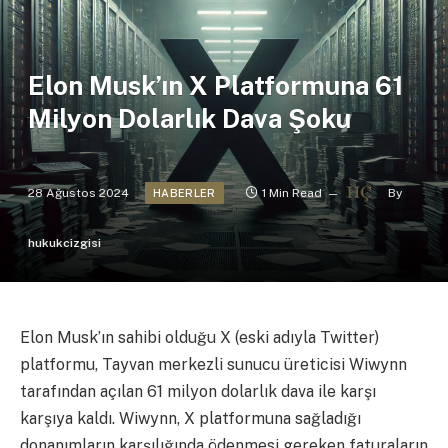
Elon Musk’ın X Platformuna 61
Milyon Dolarlık Dava Şoku
28 Ağustos 2024
1 Min Read
By
HABERLER
hukukcizgisi
Elon Musk’ın sahibi olduğu X (eski adıyla Twitter)
platformu, Tayvan merkezli sunucu üreticisi Wiwynn
tarafından açılan 61 milyon dolarlık dava ile karşı
karşıya kaldı. Wiwynn, X platformuna sağladığı
donanımların karşılığında ödenmesi gereken faturaların