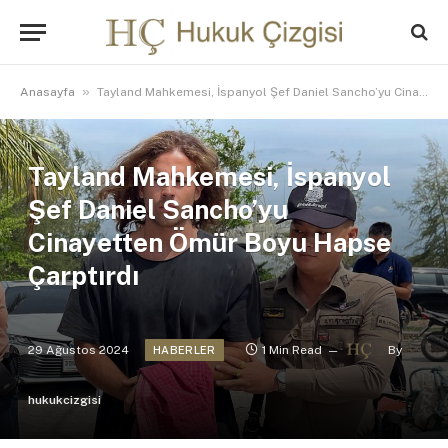
»
Anasayfa
Tayland Mahkemesi, İspanyol Şef Daniel Sancho’yu Cinayetten Ömür Boyu Hapse Çarptırdı
Tayland Mahkemesi, İspanyol
Şef Daniel Sancho’yu
Cinayetten Ömür Boyu Hapse
Çarptırdı
29 Ağustos 2024
1 Min Read
By
HABERLER
hukukcizgisi