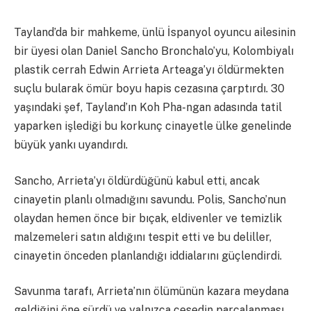
Tayland’da bir mahkeme, ünlü İspanyol oyuncu ailesinin
bir üyesi olan Daniel Sancho Bronchalo’yu, Kolombiyalı
plastik cerrah Edwin Arrieta Arteaga’yı öldürmekten
suçlu bularak ömür boyu hapis cezasına çarptırdı. 30
yaşındaki şef, Tayland’ın Koh Pha-ngan adasında tatil
yaparken işlediği bu korkunç cinayetle ülke genelinde
büyük yankı uyandırdı.
Sancho, Arrieta’yı öldürdüğünü kabul etti, ancak
cinayetin planlı olmadığını savundu. Polis, Sancho’nun
olaydan hemen önce bir bıçak, eldivenler ve temizlik
malzemeleri satın aldığını tespit etti ve bu deliller,
cinayetin önceden planlandığı iddialarını güçlendirdi.
Savunma tarafı, Arrieta’nın ölümünün kazara meydana
geldiğini öne sürdü ve yalnızca cesedin parçalanması