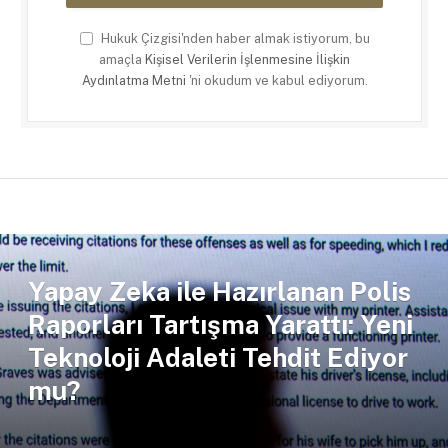
Hukuk Çizgisi'nden haber almak istiyorum, bu
amaçla
Kişisel Verilerin İşlenmesine İlişkin
Aydınlatma Metni
'ni okudum ve kabul ediyorum.
Yapay Zeka ile Hazırlanan Polis
Raporları Tartışma Yarattı: Yeni
Teknoloji Adaleti Tehdit Ediyor
mu?