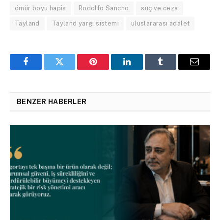
ömür boyu hapis
Rodolfo Sancho
suç ve ceza
Tayland
Tayland yargı sistemi
uluslararası adalet
Facebook
Twitter
Pinterest
LinkedIn
Tumblr
Email
BENZER HABERLER