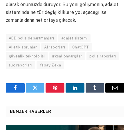
olarak önümüzde duruyor. Bu yeni gelişmenin, adalet
sisteminde ne tür değişikliklere yol açacağı ise
zamanla daha net ortaya çıkacak.
ABD polis departmanları
adalet sistemi
AI etik sorunlar
AI raporları
ChatGPT
güvenlik teknolojisi
ırksal önyargılar
polis raporları
suç raporları
Yapay Zekâ
Facebook
Twitter
Pinterest
LinkedIn
Tumblr
Email
BENZER HABERLER