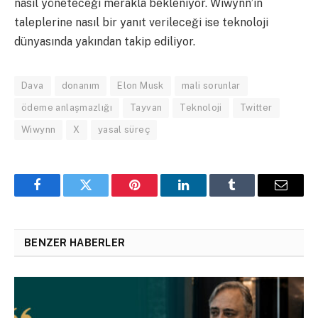
nasıl yöneteceği merakla bekleniyor. Wiwynn’in
taleplerine nasıl bir yanıt verileceği ise teknoloji
dünyasında yakından takip ediliyor.
Dava
donanım
Elon Musk
mali sorunlar
ödeme anlaşmazlığı
Tayvan
Teknoloji
Twitter
Wiwynn
X
yasal süreç
Facebook
Twitter
Pinterest
LinkedIn
Tumblr
Email
BENZER HABERLER