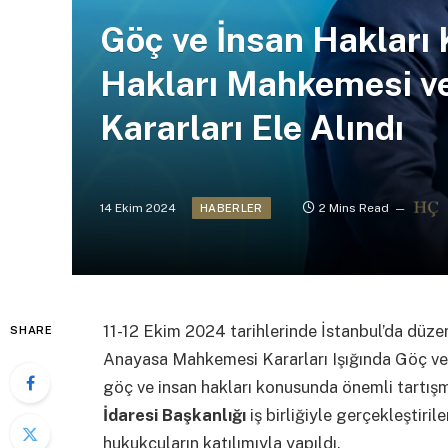
Göç ve İnsan Hakları 
Hakları Mahkemesi v
Kararları Ele Alındı
14 Ekim 2024
2 Mins Read
HABERLER
11-12 Ekim 2024 tarihlerinde İstanbul’da düz
SHARE
Anayasa Mahkemesi Kararları Işığında Göç ve İ
göç ve insan hakları konusunda önemli tartış
İdaresi Başkanlığı
iş birliğiyle gerçekleştiril
hukukçuların katılımıyla yapıldı.