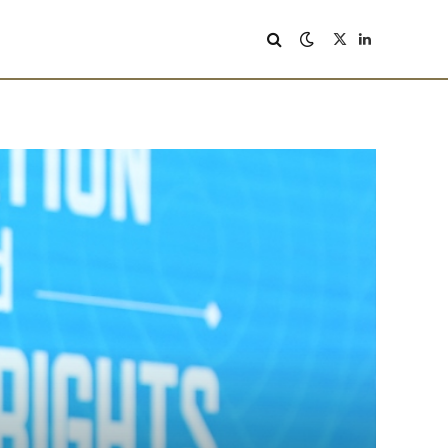
X
LinkedIn
(Twitter)