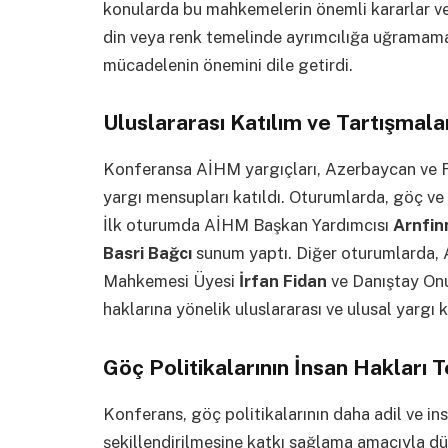
konularda bu mahkemelerin önemli kararlar ver
din veya renk temelinde ayrımcılığa uğramamas
mücadelenin önemini dile getirdi.
Uluslararası Katılım ve Tartışmala
Konferansa AİHM yargıçları, Azerbaycan ve 
yargı mensupları katıldı. Oturumlarda, göç ve ins
İlk oturumda AİHM Başkan Yardımcısı
Arnfin
Basri Bağcı
sunum yaptı. Diğer oturumlarda
Mahkemesi Üyesi
İrfan Fidan
ve Danıştay On
haklarına yönelik uluslararası ve ulusal yargı k
Göç Politikalarının İnsan Hakları 
Konferans, göç politikalarının daha adil ve i
şekillendirilmesine katkı sağlama amacıyla dü