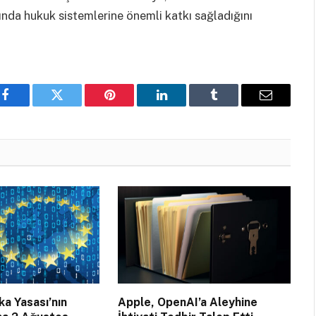
ında hukuk sistemlerine önemli katkı sağladığını
Facebook
Twitter
Pinterest
LinkedIn
Tumblr
Email
a Yasası’nın
Apple, OpenAI’a Aleyhine