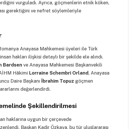
diğini vurguladı. Ayrıca, göçmenlerin etnik köken,
ı gerektiğini ve nefret söylemleriyle
r
Romanya Anayasa Mahkemesi üyeleri ile Türk
an hakları ilişkisi detaylı bir şekilde ele alındı.
n Bardsen
ve Anayasa Mahkemesi Başkanvekili
, AİHM Hâkimi
Lorraine Schembri Orland
, Anayasa
uncu Daire Başkanı
İbrahim Topuz
göçmen
ararlarını değerlendirdi.
Temelinde Şekillendirilmesi
nsan haklarına uygun bir çerçevede
zenlendi. Başkan Kadir Özkaya, bu tür uluslararası