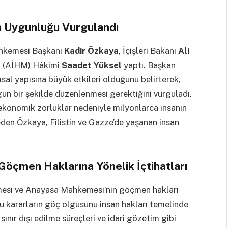
na Uygunluğu Vurgulandı
ahkemesi Başkanı
Kadir Özkaya
, İçişleri Bakanı
Ali
i (AİHM) Hâkimi
Saadet Yüksel
yaptı. Başkan
al yapısına büyük etkileri olduğunu belirterek,
ygun bir şekilde düzenlenmesi gerektiğini vurguladı.
ekonomik zorluklar nedeniyle milyonlarca insanın
eden Özkaya, Filistin ve Gazze’de yaşanan insan
öçmen Haklarına Yönelik İçtihatları
esi ve Anayasa Mahkemesi’nin göçmen hakları
bu kararların göç olgusunu insan hakları temelinde
sınır dışı edilme süreçleri ve idari gözetim gibi