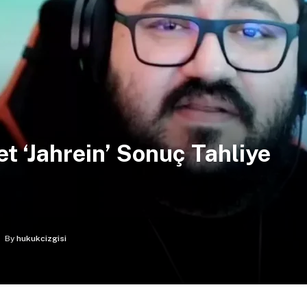
t ‘Jahrein’ Sonuç Tahliye
By
hukukcizgisi