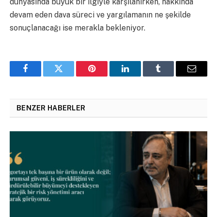
dünyasında büyük bir ilgiyle karşılanırken, hakkında
devam eden dava süreci ve yargılamanın ne şekilde
sonuçlanacağı ise merakla bekleniyor.
Facebook
Twitter
Pinterest
LinkedIn
Tumblr
Email
BENZER HABERLER