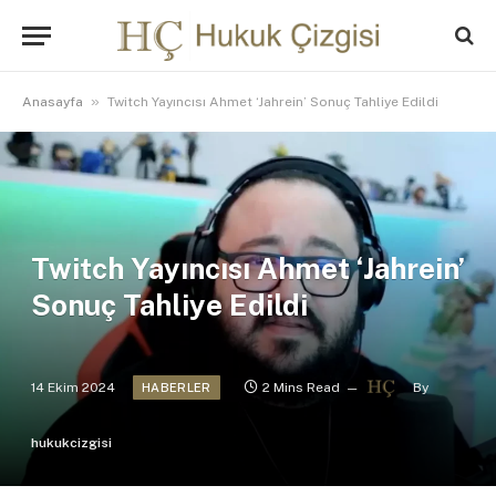
»
Anasayfa
Twitch Yayıncısı Ahmet ‘Jahrein’ Sonuç Tahliye Edildi
Twitch Yayıncısı Ahmet ‘Jahrein’
Sonuç Tahliye Edildi
14 Ekim 2024
2 Mins Read
By
HABERLER
hukukcizgisi