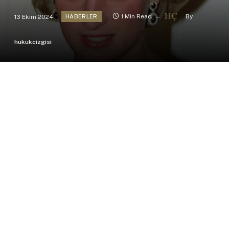
13 Ekim 2024
1 Min Read
By
HABERLER
hukukcizgisi
Prenses Diana’nın kardeşi ve tahtın varisleri Prens
William ile Prens Harry’nin dayısı olan Charles
Spencer, yeni sevgilisi Catrine Jarman’ın eski eşine
karşı özel bilgilerin kötüye kullanılması gerekçesiyle
dava açtı.
Yeni İlişkisini Doğruladı
Geçtiğimiz günlerde, Charles Spencer, Vikingler
konusunda uzman arkeolog Catrine Jarman ile ilişkisini
kamuoyuna duyurmuştu. İkili, 2023 yılında başlattıkları