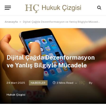
»
Anasayfa
Dijital Çağda Dezenformasyon ve Yanlış Bilgiyle Mücadele
Dijital Çağda Dezenformasyon
ve Yanlış Bilgiyle Mücadele
24 Mart 2025
3 Mins Read
By
HABERLER
Hukuk Çizgisi