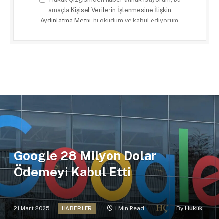
amaçla
Kişisel Verilerin İşlenmesine İlişkin
Aydınlatma Metni
'ni okudum ve kabul ediyorum.
Google 28 Milyon Dolar
Ödemeyi Kabul Etti
21 Mart 2025
1 Min Read
By
Hukuk
HABERLER