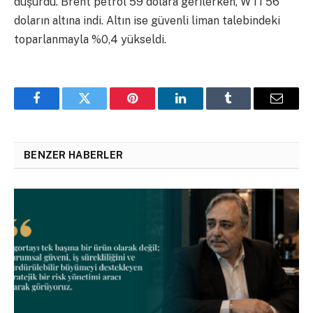
düşürdü. Brent petrol 59 dolara gerilerken, WTI 56
doların altına indi. Altın ise güvenli liman talebindeki
toparlanmayla %0,4 yükseldi.
Facebook
Twitter
Pinterest
LinkedIn
Tumblr
Email
BENZER HABERLER