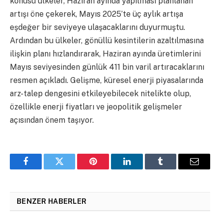
konusu ülkeler, Haziran ayında yapılması planlanan
artışı öne çekerek, Mayıs 2025’te üç aylık artışa
eşdeğer bir seviyeye ulaşacaklarını duyurmuştu.
Ardından bu ülkeler, gönüllü kesintilerin azaltılmasına
ilişkin planı hızlandırarak, Haziran ayında üretimlerini
Mayıs seviyesinden günlük 411 bin varil artıracaklarını
resmen açıkladı. Gelişme, küresel enerji piyasalarında
arz-talep dengesini etkileyebilecek nitelikte olup,
özellikle enerji fiyatları ve jeopolitik gelişmeler
açısından önem taşıyor.
Facebook
Twitter
Pinterest
LinkedIn
Tumblr
Email
BENZER HABERLER