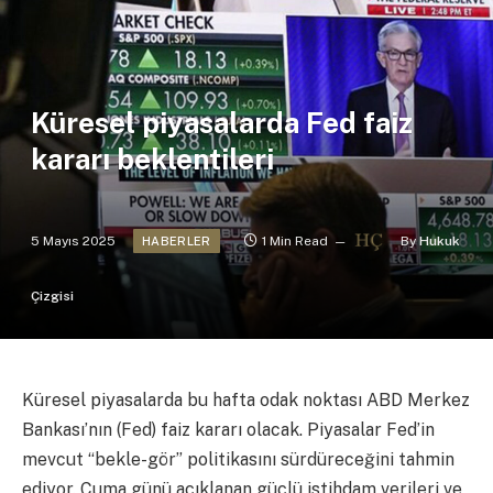
Küresel piyasalarda Fed faiz
kararı beklentileri
5 Mayıs 2025
1 Min Read
By
Hukuk
HABERLER
Çizgisi
Küresel piyasalarda bu hafta odak noktası ABD Merkez
Bankası’nın (Fed) faiz kararı olacak. Piyasalar Fed’in
mevcut “bekle-gör” politikasını sürdüreceğini tahmin
ediyor. Cuma günü açıklanan güçlü istihdam verileri ve