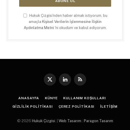
Hukuk Çizgisi'nden haber almak istiyorum, bu
amaçla
Kişisel Verilerin İşlenmesine İlişkin
Aydınlatma Metni
'ni okudum ve kabul ediyorum.
X
LinkedIn
RSS
(Twitter)
ANASAYFA
KÜNYE
KULLANIM KOŞULLARI
GIZLILIK POLITIKASI
ÇEREZ POLITIKASI
İLETIŞIM
© 2026
Hukuk Çizgisi
. |
Web Tasarım
:
Paragon Tasarım