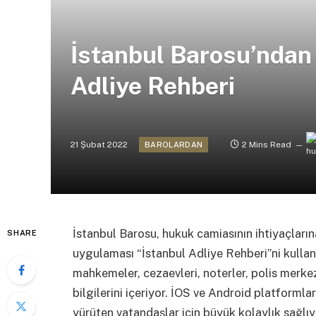
İstanbul Barosu’ndan
Adliye Rehberi
21 Şubat 2022
2 Mins Read
BAROLARDAN
İstanbul Barosu, hukuk camiasının ihtiyaçların
SHARE
uygulaması “İstanbul Adliye Rehberi”ni kulla
mahkemeler, cezaevleri, noterler, polis merkezl
bilgilerini içeriyor. İOS ve Android platformla
yürüten vatandaşlar için büyük kolaylık sağlıy