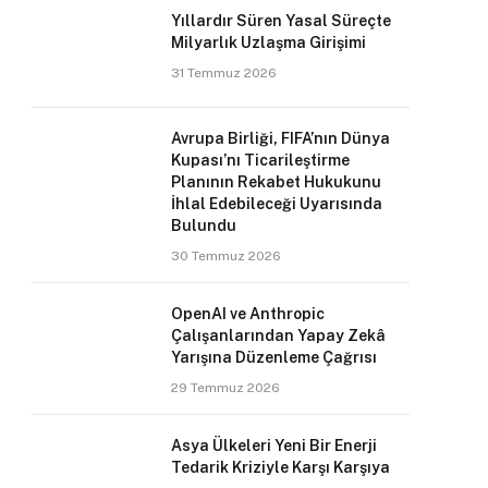
Yıllardır Süren Yasal Süreçte
Milyarlık Uzlaşma Girişimi
31 Temmuz 2026
Avrupa Birliği, FIFA’nın Dünya
Kupası’nı Ticarileştirme
Planının Rekabet Hukukunu
İhlal Edebileceği Uyarısında
Bulundu
30 Temmuz 2026
OpenAI ve Anthropic
Çalışanlarından Yapay Zekâ
Yarışına Düzenleme Çağrısı
29 Temmuz 2026
Asya Ülkeleri Yeni Bir Enerji
Tedarik Kriziyle Karşı Karşıya