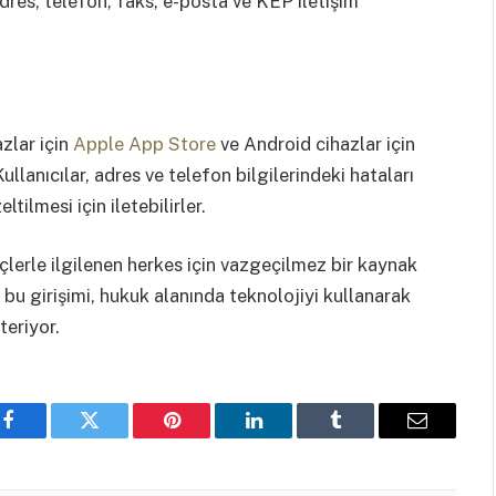
dres, telefon, faks, e-posta ve KEP iletişim
zlar için
Apple App Store
ve Android cihazlar için
Kullanıcılar, adres ve telefon bilgilerindeki hataları
tilmesi için iletebilirler.
çlerle ilgilenen herkes için vazgeçilmez bir kaynak
bu girişimi, hukuk alanında teknolojiyi kullanarak
teriyor.
Facebook
Twitter
Pinterest
LinkedIn
Tumblr
Email