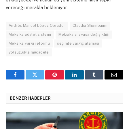
vereceği merakla bekleniyor.
Andrés Manuel López Obrador
Claudia Sheinbaum
Meksika adalet sistemi
Meksika anayasa değişikliği
Meksika yargı reformu
seçimle yargıç ataması
yolsuzlukla mücadele
Facebook
Twitter
Pinterest
LinkedIn
Tumblr
Email
BENZER HABERLER