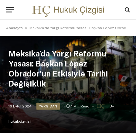
»
Anasayfa
Meksika’da Yargı Reformu Yasası: Başkan López Obrador’un Etkisiyle Tarihi Değişiklik
Meksika’da Yargı Reformu
Yasası: Başkan López
Obrador’un Etkisiyle Tarihi
Değişiklik
16 Eylül 2024
1 Min Read
By
YARGIDAN
hukukcizgisi