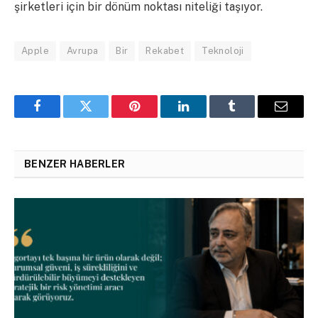
şirketleri için bir dönüm noktası niteliği taşıyor.
Apple
Avrupa
Bir
Rekabet
Teknoloji
Facebook
Twitter
Pinterest
LinkedIn
Tumblr
Email
BENZER HABERLER