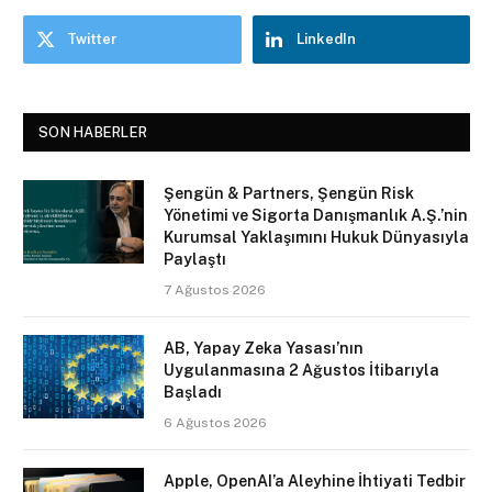
Twitter
LinkedIn
SON HABERLER
Şengün & Partners, Şengün Risk
Yönetimi ve Sigorta Danışmanlık A.Ş.’nin
Kurumsal Yaklaşımını Hukuk Dünyasıyla
Paylaştı
7 Ağustos 2026
AB, Yapay Zeka Yasası’nın
Uygulanmasına 2 Ağustos İtibarıyla
Başladı
6 Ağustos 2026
Apple, OpenAI’a Aleyhine İhtiyati Tedbir