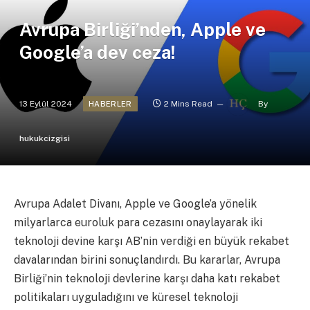
Avrupa Birliği’nden, Apple ve
Google’a dev ceza!
13 Eylül 2024
2 Mins Read
By
HABERLER
hukukcizgisi
Avrupa Adalet Divanı, Apple ve Google’a yönelik
milyarlarca euroluk para cezasını onaylayarak iki
teknoloji devine karşı AB’nin verdiği en büyük rekabet
davalarından birini sonuçlandırdı. Bu kararlar, Avrupa
Birliği’nin teknoloji devlerine karşı daha katı rekabet
politikaları uyguladığını ve küresel teknoloji