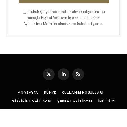
Hukuk Çizgisi'nden haber almak istiyorum, bu
amaçla
Kişisel Verilerin İşlenmesine İlişkin
Aydınlatma Metni
'ni okudum ve kabul ediyorum.
X
LinkedIn
RSS
(Twitter)
ANASAYFA
KÜNYE
KULLANIM KOŞULLARI
GIZLILIK POLITIKASI
ÇEREZ POLITIKASI
İLETIŞIM
© 2026
Hukuk Çizgisi
. |
Web Tasarım
:
Paragon Tasarım