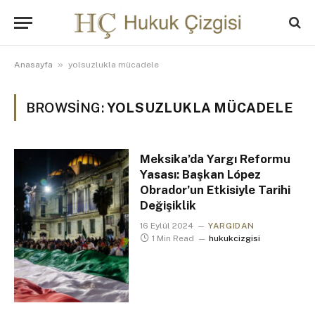
»
Anasayfa
yolsuzlukla mücadele
BROWSING:
YOLSUZLUKLA MÜCADELE
Meksika’da Yargı Reformu
Yasası: Başkan López
Obrador’un Etkisiyle Tarihi
Değişiklik
16 Eylül 2024
YARGIDAN
1 Min Read
hukukcizgisi