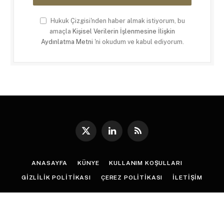
Hukuk Çizgisi'nden haber almak istiyorum, bu
amaçla
Kişisel Verilerin İşlenmesine İlişkin
Aydınlatma Metni
'ni okudum ve kabul ediyorum.
X
LinkedIn
RSS
(Twitter)
ANASAYFA
KÜNYE
KULLANIM KOŞULLARI
GIZLILIK POLITIKASI
ÇEREZ POLITIKASI
İLETIŞIM
© 2026
Hukuk Çizgisi
. |
Web Tasarım
:
Paragon Tasarım