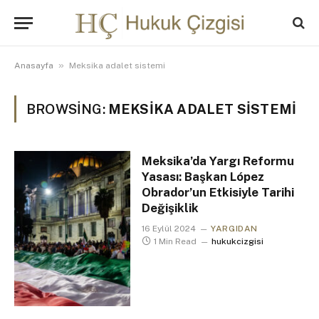
»
Anasayfa
Meksika adalet sistemi
BROWSING:
MEKSIKA ADALET SISTEMI
Meksika’da Yargı Reformu
Yasası: Başkan López
Obrador’un Etkisiyle Tarihi
Değişiklik
16 Eylül 2024
YARGIDAN
1 Min Read
hukukcizgisi