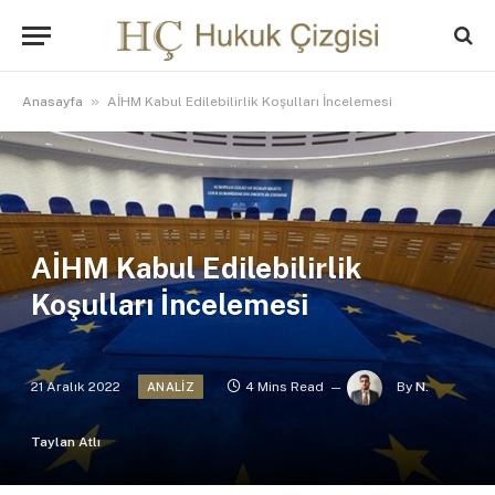
»
Anasayfa
AİHM Kabul Edilebilirlik Koşulları İncelemesi
AİHM Kabul Edilebilirlik
Koşulları İncelemesi
21 Aralık 2022
4 Mins Read
By
N.
ANALIZ
Taylan Atlı