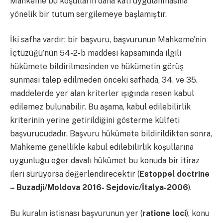
Mahkeme bu koşulların daha katı uygulanmasına
yönelik bir tutum sergilemeye başlamıştır.
İki safha vardır: bir başvuru, başvurunun Mahkeme’nin
İçtüzüğü’nün 54-2-b maddesi kapsamında ilgili
hükümete bildirilmesinden ve hükümetin görüş
sunması talep edilmeden önceki safhada, 34. ve 35.
maddelerde yer alan kriterler ışığında resen kabul
edilemez bulunabilir. Bu aşama, kabul edilebilirlik
kriterinin yerine getirildiğini gösterme külfeti
başvurucudadır. Başvuru hükümete bildirildikten sonra,
Mahkeme genellikle kabul edilebilirlik koşullarına
uygunluğu eğer davalı hükümet bu konuda bir itiraz
ileri sürüyorsa değerlendirecektir (
Estoppel doctrine
– Buzadji/Moldova 2016- Sejdovic/İtalya-2006
).
Bu kuralın istisnası başvurunun yer (
ratione loci
), konu