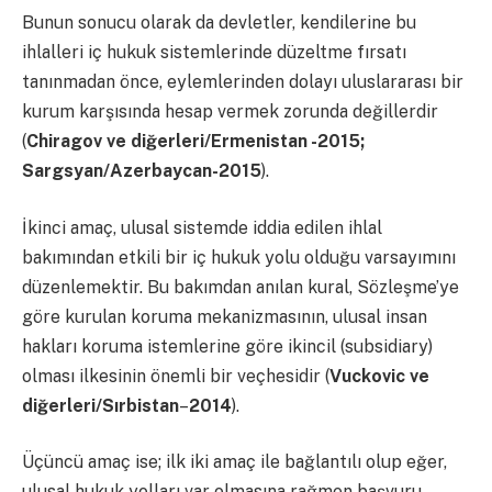
Bunun sonucu olarak da devletler, kendilerine bu
ihlalleri iç hukuk sistemlerinde düzeltme fırsatı
tanınmadan önce, eylemlerinden dolayı uluslararası bir
kurum karşısında hesap vermek zorunda değillerdir
(
Chiragov ve diğerleri/Ermenistan -2015;
Sargsyan/Azerbaycan-2015
).
İkinci amaç, ulusal sistemde iddia edilen ihlal
bakımından etkili bir iç hukuk yolu olduğu varsayımını
düzenlemektir. Bu bakımdan anılan kural, Sözleşme’ye
göre kurulan koruma mekanizmasının, ulusal insan
hakları koruma istemlerine göre ikincil (subsidiary)
olması ilkesinin önemli bir veçhesidir (
Vuckovic ve
diğerleri/Sırbistan
–
2014
).
Üçüncü amaç ise; ilk iki amaç ile bağlantılı olup eğer,
ulusal hukuk yolları var olmasına rağmen başvuru