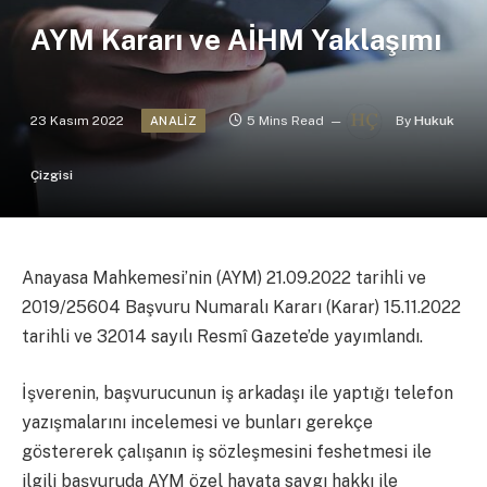
AYM Kararı ve AİHM Yaklaşımı
23 Kasım 2022
5 Mins Read
By
Hukuk
ANALIZ
Çizgisi
Anayasa Mahkemesi’nin (AYM) 21.09.2022 tarihli ve
2019/25604 Başvuru Numaralı Kararı (Karar) 15.11.2022
tarihli ve 32014 sayılı Resmî Gazete’de yayımlandı.
İşverenin, başvurucunun iş arkadaşı ile yaptığı telefon
yazışmalarını incelemesi ve bunları gerekçe
göstererek çalışanın iş sözleşmesini feshetmesi ile
ilgili başvuruda AYM özel hayata saygı hakkı ile