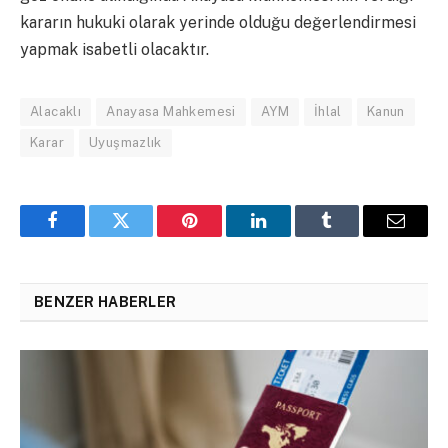
kararın hukuki olarak yerinde olduğu değerlendirmesi
yapmak isabetli olacaktır.
Alacaklı
Anayasa Mahkemesi
AYM
İhlal
Kanun
Karar
Uyuşmazlık
Facebook
Twitter
Pinterest
LinkedIn
Tumblr
Email
BENZER HABERLER