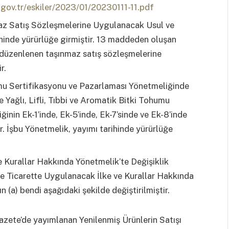
gov.tr/eskiler/2023/01/20230111-11.pdf
az Satış Sözleşmelerine Uygulanacak Usul ve
hinde yürürlüğe girmiştir. 13 maddeden oluşan
 düzenlenen taşınmaz satış sözleşmelerine
r.
humu Sertifikasyonu ve Pazarlaması Yönetmeliğinde
e Yağlı, Lifli, Tıbbi ve Aromatik Bitki Tohumu
nin Ek-1’inde, Ek-5’inde, Ek-7’sinde ve Ek-8’inde
r. İşbu Yönetmelik, yayımı tarihinde yürürlüğe
 Kurallar Hakkında Yönetmelik’te Değişiklik
de Ticarette Uygulanacak İlke ve Kurallar Hakkında
 (a) bendi aşağıdaki şekilde değiştirilmiştir.
Gazete’de yayımlanan Yenilenmiş Ürünlerin Satışı