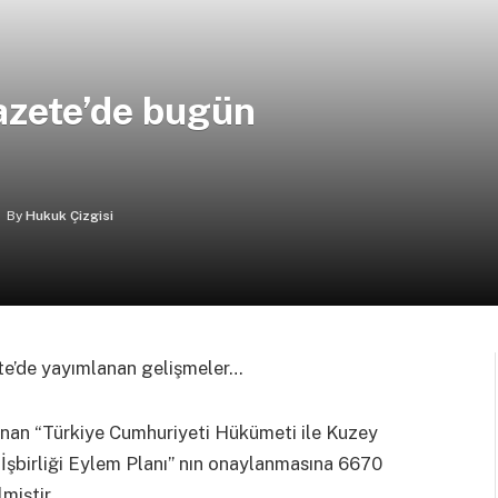
azete’de bugün
By
Hukuk Çizgisi
ete’de yayımlanan gelişmeler…
anan “Türkiye Cumhuriyeti Hükümeti ile Kuzey
İşbirliği Eylem Planı” nın onaylanmasına 6670
miştir.