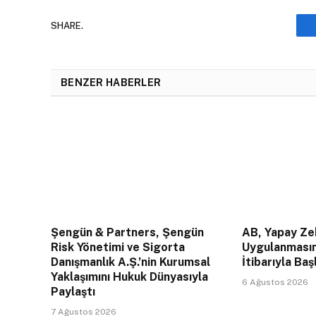
SHARE.
BENZER HABERLER
Şengün & Partners, Şengün
AB, Yapay Zek
Risk Yönetimi ve Sigorta
Uygulanması
Danışmanlık A.Ş.’nin Kurumsal
İtibarıyla Baş
Yaklaşımını Hukuk Dünyasıyla
6 Ağustos 2026
Paylaştı
7 Ağustos 2026