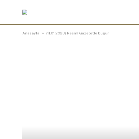
»
Anasayfa
(11.01.2023) Resmî Gazete’de bugün