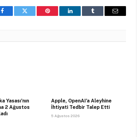
Facebook
Twitter
Pinterest
LinkedIn
Tumblr
Email
a Yasası’nın
Apple, OpenAI’a Aleyhine
na 2 Ağustos
İhtiyati Tedbir Talep Etti
ladı
5 Ağustos 2026