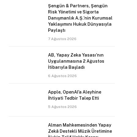
Şengün & Partners, Şengün
Risk Yönetimi ve Sigorta
Danışmanlık A.Ş.’nin Kurumsal
Yaklaşımını Hukuk Dünyasıyla
Paylaştı
7 Ağustos 2026
AB, Yapay Zeka Yasası’nın
Uygulanmasına 2 Ağustos
İtibarıyla Başladı
6 Ağustos 2026
Apple, OpenAI’a Aleyhine
İhtiyati Tedbir Talep Etti
5 Ağustos 2026
Alman Mahkemesinden Yapay
Zekâ Destekli Müzik Üretimine