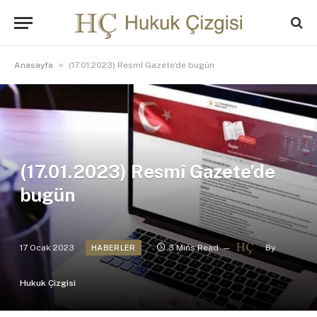
»
Anasayfa
(17.01.2023) Resmî Gazete’de bugün
(17.01.2023) Resmî Gazete’de
bugün
17 Ocak 2023
3 Mins Read
By
HABERLER
Hukuk Çizgisi