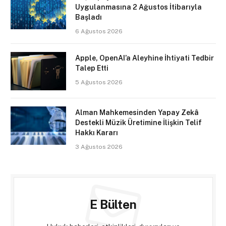
Uygulanmasına 2 Ağustos İtibarıyla
Başladı
6 Ağustos 2026
Apple, OpenAI’a Aleyhine İhtiyati Tedbir
Talep Etti
5 Ağustos 2026
Alman Mahkemesinden Yapay Zekâ
Destekli Müzik Üretimine İlişkin Telif
Hakkı Kararı
3 Ağustos 2026
E Bülten