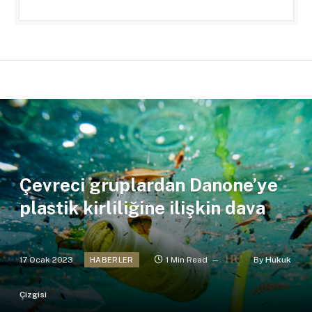
Çevreci gruplardan Danone’ye
plastik kirliliğine ilişkin dava
17 Ocak 2023
1 Min Read
By
Hukuk
HABERLER
Çizgisi