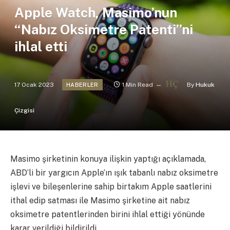
Apple Watch, Masimo’nun
“Nabız Oksimetre Patenti”ni
ihlal etti
17 Ocak 2023
1 Min Read
By
Hukuk
HABERLER
Çizgisi
Masimo şirketinin konuya ilişkin yaptığı açıklamada,
ABD’li bir yargıcın Apple’ın ışık tabanlı nabız oksimetre
işlevi ve bileşenlerine sahip birtakım Apple saatlerini
ithal edip satması ile Masimo şirketine ait nabız
oksimetre patentlerinden birini ihlal ettiği yönünde
karar verildiği bildirildi.