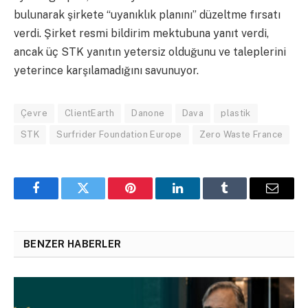
bulunarak şirkete “uyanıklık planını” düzeltme fırsatı
verdi. Şirket resmi bildirim mektubuna yanıt verdi,
ancak üç STK yanıtın yetersiz olduğunu ve taleplerini
yeterince karşılamadığını savunuyor.
Çevre
ClientEarth
Danone
Dava
plastik
STK
Surfrider Foundation Europe
Zero Waste France
Facebook
Twitter
Pinterest
LinkedIn
Tumblr
Email
BENZER HABERLER