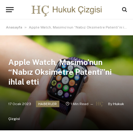
»
Anasayfa
Apple Watch, Masimo’nun “Nabız Oksimetre Patenti”ni ihlal etti
Apple Watch, Masimo’nun
“Nabız Oksimetre Patenti”ni
ihlal etti
17 Ocak 2023
1 Min Read
By
Hukuk
HABERLER
Çizgisi