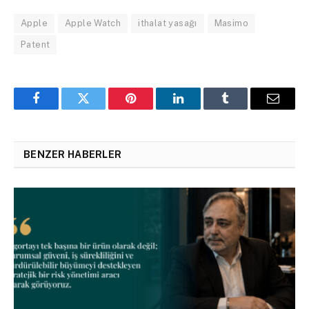
Apple
Apple Watch
ithalat yasağı
Masimo
Patent
Facebook
Twitter
Pinterest
LinkedIn
Tumblr
Email
BENZER HABERLER