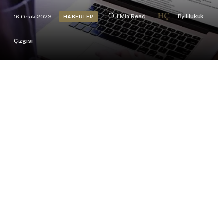
16 Ocak 2023
1 Min Read
By
Hukuk
HABERLER
Çizgisi
16.01.2023 tarihli ve 32075 sayılı Resmî Gazete’de
yayımlanan gelişmeler…
Afyonkarahisar Sağlık Bilimleri Üniversitesi
Önlisans ve Lisans Eğitim-Öğretim ve Sınav
Yönetmeliği’nde Değişiklik Yapılmasına Dair
Yönetmelik yürürlüğe girmiştir. İşbu Yönetmelik ile
hakkında değişiklik yapılan Yönetmelik’in 12.
maddesinde değişiklik gerçekleştirilmiştir.
Aydın Adnan Menderes Üniversitesi Lisansüstü