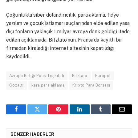
Çoğunlukla siber dolandırıcılık, para aklama, fidye
yazılım ve çocuk istismarı suçlarından elde edilen yasa
dışı fonların yaklaşık 1 milyar avroya denk geldiği ifade
edilen açıklamada, Bitzlato’nun, Fransa’da kayıtlı bir
firmadan kiraladığı internet sitesinin kapatıldığı
kaydedildi.
Avrupa Birliği Polis Teşkilatı
Bitzlato
Europol
Gözaltı
kara para aklama
Kripto Para Borsası
Facebook
Twitter
Pinterest
LinkedIn
Tumblr
Email
BENZER HABERLER