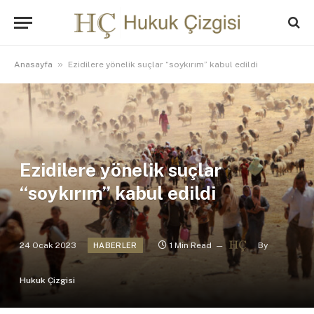
»
Anasayfa
Ezidilere yönelik suçlar “soykırım” kabul edildi
Ezidilere yönelik suçlar
“soykırım” kabul edildi
24 Ocak 2023
1 Min Read
By
HABERLER
Hukuk Çizgisi