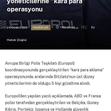
yöneticilerine “kara para”
operasyonu
24 Ocak 2023
1 Min Read
By
HABERLER
Hukuk Çizgisi
Avrupa Birliği Polis Teşkilatı (Europol)
koordinasyonunda gerçekleştirilen “kara para aklama”
operasyonunda, aralarında Bitzlato’nun üst düzey
yöneticilerinin de olduğu 5 kişi gözaltına alındı.
Europol’den yapılan yazılı açıklamada, ABD ve Fransa
polisi tarafından gerçekleştirilen ve Belçika, Güney
Kıbrıs, Portekiz, İspanya ve Hollanda güvenlik