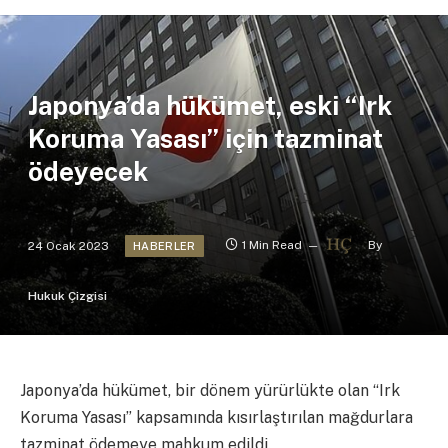
Japonya’da hükümet, eski “Irk
Koruma Yasası” için tazminat
ödeyecek
24 Ocak 2023
1 Min Read
By
HABERLER
Hukuk Çizgisi
Japonya’da hükümet, bir dönem yürürlükte olan “Irk
Koruma Yasası” kapsamında kısırlaştırılan mağdurlara
tazminat ödemeye mahkum edildi.