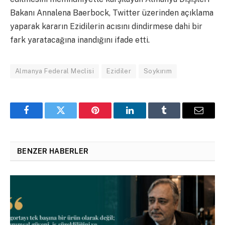
Bakanı Annalena Baerbock, Twitter üzerinden açıklama
yaparak kararın Ezidilerin acısını dindirmese dahi bir
fark yaratacağına inandığını ifade etti.
Almanya Federal Meclisi
Ezidiler
Soykırım
Facebook
Twitter
Pinterest
LinkedIn
Tumblr
Email
BENZER HABERLER