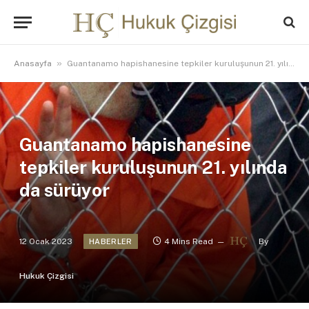
»
Anasayfa
Guantanamo hapishanesine tepkiler kuruluşunun 21. yılında da sürüyor
Guantanamo hapishanesine
tepkiler kuruluşunun 21. yılında
da sürüyor
12 Ocak 2023
4 Mins Read
By
HABERLER
Hukuk Çizgisi