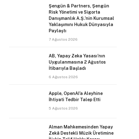
Şengün & Partners, Şengün
Risk Yönetimi ve Sigorta
Danışmanlık A.Ş.’nin Kurumsal
Yaklaşımını Hukuk Dünyasıyla
Paylaştı
7 Ağustos 2026
AB, Yapay Zeka Yasası’nın
Uygulanmasına 2 Ağustos
İtibarıyla Başladı
6 Ağustos 2026
Apple, OpenAI’a Aleyhine
İhtiyati Tedbir Talep Etti
5 Ağustos 2026
Alman Mahkemesinden Yapay
Zekâ Destekli Müzik Üretimine