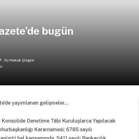
azete’de bugün
By
Hukuk Çizgisi
ete’de yayımlanan gelişmeler…
 Konsolide Denetime Tâbi Kuruluşlarca Yapılacak
umhurbaşkanlığı Kararnamesi; 6785 sayılı
anüstü hal kapsamında, 5411 sayılı Bankacılık