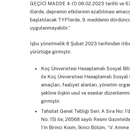
GEÇİCİ MADDE 4- (1) 08.02.2023 tarihli ve 67
illerde, depremin etkilerinin azaltılması amac
başlatılacak TYP’lerde, 9. maddenin dördüncü f
uygulanmayabilir.”
İşbu yönetmelik 8 Şubat 2023 tarihinden itiba
yürürlüğe girmiştir.
Koç Üniversitesi Hesaplamalı Sosyal Bi
ile Koç Üniversitesi Hesaplamalı Sosyal
amaçları, faaliyet alanları, yönetim orga
şekline ilişkin usul ve esaslar düzenlenm
girmiştir.
Tahsilat Genel Tebliği Seri: A Sıra No: 1’
No: 15) ile; 26568 sayılı Resmi Gazete’de
1’in Birinci Kısım, İkinci Bölüm, “V. Am