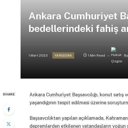
Ankara Cumhuriyet Ba
bedellerindeki fahiş 
1 Mart 2023
1 Min Read
By
YARGIDAN
Ankara Cumhuriyet Başsavcılığı, konut satış v
SHARE
yaşandığının tespit edilmesi üzerine soruşturma
Başsavcılıktan yapılan açıklamada, Kahrama
depremlerden etkilenen vatandaşların yoğun şe