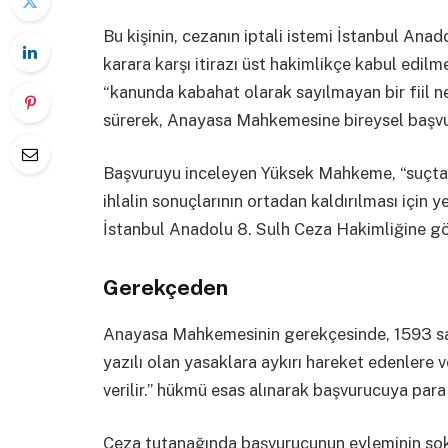
Bu kişinin, cezanın iptali istemi İstanbul Ana
karara karşı itirazı üst hakimlikçe kabul edilm
“kanunda kabahat olarak sayılmayan bir fiil ned
sürerek, Anayasa Mahkemesine bireysel başv
Başvuruyu inceleyen Yüksek Mahkeme, “suçta ve 
ihlalin sonuçlarının ortadan kaldırılması için
İstanbul Anadolu 8. Sulh Ceza Hakimliğine g
Gerekçeden
Anayasa Mahkemesinin gerekçesinde, 1593 sa
yazılı olan yasaklara aykırı hareket edenlere 
verilir.” hükmü esas alınarak başvurucuya para c
Ceza tutanağında başvurucunun eyleminin sok