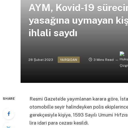
AYM, Kovid-19 süreci
yasağına uymayan kişi
ihlali saydı
28 Şubat 2023
3 Mins Read
YARGIDAN
Resmi Gazete’de yayımlanan karara göre, İstan
SHARE
otomobille seyir halindeyken polis ekiplerin
gerekçesiyle kişiye, 1593 Sayılı Umumi Hıfzı
lira idari para cezası kesildi.