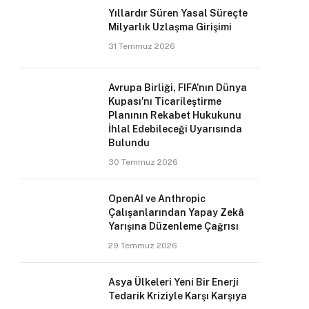
Yıllardır Süren Yasal Süreçte
Milyarlık Uzlaşma Girişimi
31 Temmuz 2026
Avrupa Birliği, FIFA’nın Dünya
Kupası’nı Ticarileştirme
Planının Rekabet Hukukunu
İhlal Edebileceği Uyarısında
Bulundu
30 Temmuz 2026
OpenAI ve Anthropic
Çalışanlarından Yapay Zekâ
Yarışına Düzenleme Çağrısı
29 Temmuz 2026
Asya Ülkeleri Yeni Bir Enerji
Tedarik Kriziyle Karşı Karşıya