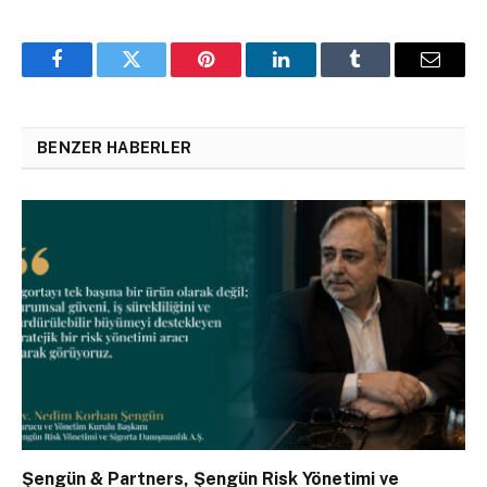
Facebook
Twitter
Pinterest
LinkedIn
Tumblr
Email
BENZER HABERLER
Şengün & Partners, Şengün Risk Yönetimi ve