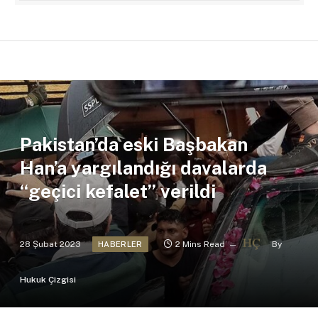
Pakistan’da eski Başbakan
Han’a yargılandığı davalarda
“geçici kefalet” verildi
28 Şubat 2023
2 Mins Read
By
HABERLER
Hukuk Çizgisi