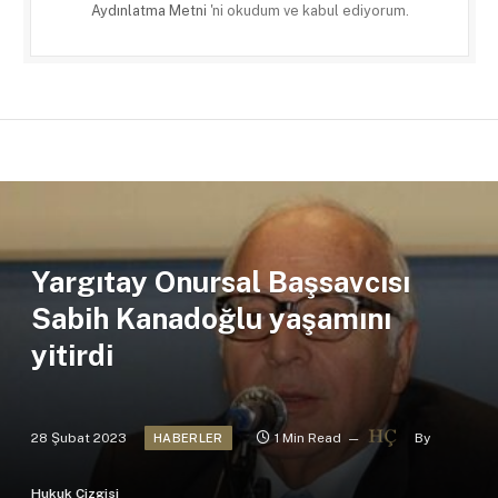
Aydınlatma Metni
'ni okudum ve kabul ediyorum.
Yargıtay Onursal Başsavcısı
Sabih Kanadoğlu yaşamını
yitirdi
28 Şubat 2023
1 Min Read
By
HABERLER
Hukuk Çizgisi