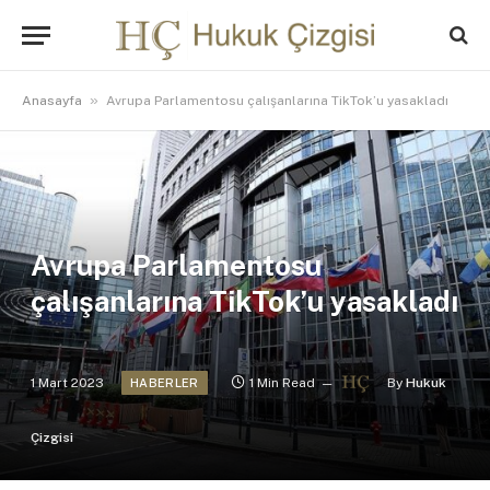
»
Anasayfa
Avrupa Parlamentosu çalışanlarına TikTok’u yasakladı
Avrupa Parlamentosu
çalışanlarına TikTok’u yasakladı
1 Mart 2023
1 Min Read
By
Hukuk
HABERLER
Çizgisi