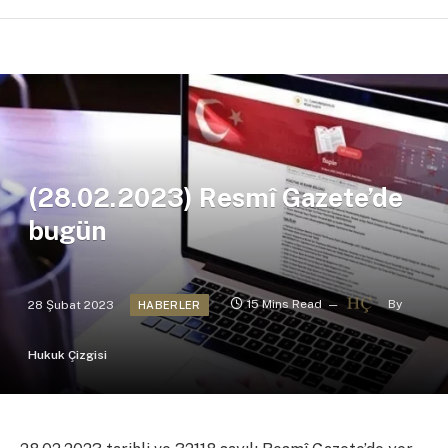
(28.02.2023) Resmî Gazete’de
bugün
28 Şubat 2023
15 Mins Read
By
HABERLER
Hukuk Çizgisi