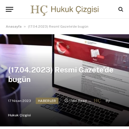
»
Anasayfa
(17.04.2023) Resmî Gazete’de bugün
(17.04.2023) Resmî Gazete’de
bugün
17 Nisan 2023
1 Min Read
By
HABERLER
Hukuk Çizgisi