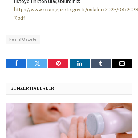
listeye linkten ulaşabilirsiniz:
https://www.resmigazete.gov.tr/eskiler/2023/04/202
7.pdf
Resmî Gazete
Facebook
Twitter
Pinterest
LinkedIn
Tumblr
Email
BENZER HABERLER