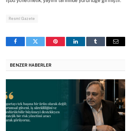
İşbu yönetmelik, yayımı tarihinde yürürlüğe girmiştir.
Resmî Gazete
Facebook
Twitter
Pinterest
LinkedIn
Tumblr
Email
BENZER HABERLER