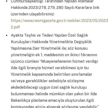
Cumhurbaşkanlığı Tarafından Yapılan Atamalar
Hakkında 2023/278, 279, 280 Sayılı Kararlara link
üzerinden ulaşabilirsiniz:
https://www.resmigazete.gov.tr/eskiler/2023/05/202
2.pdf
Ayakta Teşhis ve Tedavi Yapılan Özel Sağlık
Kuruluşları Hakkında Yönetmelikte Değişiklik
Yapılmasına Dair Yönetmelik ile; söz konusu
yönetmeliğin ek 1. maddesinin on ikinci fıkrasının
üçüncü cümlesi “Muayenehanenin hizmet verdiği
ilde ilgili branşta hizmet verebilmesi için bu
Yönetmelik kapsamında belirtilen sınırlamalar
ve/veya gereklilikler sebebiyle sözleşme
akdedebileceği uygun özel sağlık kuruluşu
bulunmaması halinde mümkün olan yakın bir ilde
Bakanlıkça planlama amacıyla oluşturulan ilgili
komisyondan görüş alınarak sözleşme yapılabilir.”