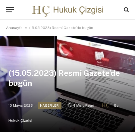
»
Anasayfa
(15.05.2023) Resmî Gazete’de bugün
(15.05.2023) Resmî Gazete’de
bugün
15 Mayıs 2023
4 Mins Read
By
HABERLER
Hukuk Çizgisi