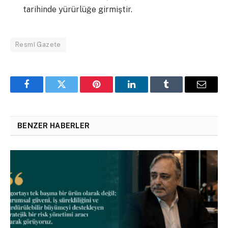
tarihinde yürürlüğe girmiştir.
Resmî Gazete
Facebook
Twitter
Pinterest
LinkedIn
Tumblr
Email
BENZER HABERLER