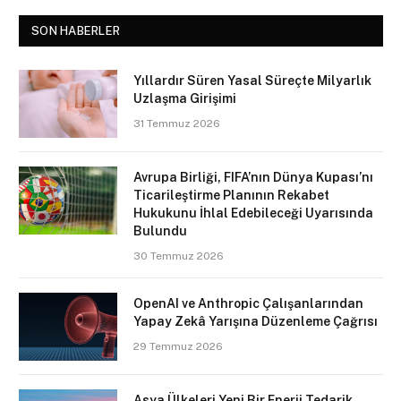
SON HABERLER
Yıllardır Süren Yasal Süreçte Milyarlık
Uzlaşma Girişimi
31 Temmuz 2026
Avrupa Birliği, FIFA’nın Dünya Kupası’nı
Ticarileştirme Planının Rekabet
Hukukunu İhlal Edebileceği Uyarısında
Bulundu
30 Temmuz 2026
OpenAI ve Anthropic Çalışanlarından
Yapay Zekâ Yarışına Düzenleme Çağrısı
29 Temmuz 2026
Asya Ülkeleri Yeni Bir Enerji Tedarik