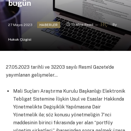
bugün
27 Mayıs 2023
13 Mins Read
By
HABERLER
Hukuk Çizgisi
27.05.2023 tarihli ve 32203 sayılı Resmî Gazete’de
yayımlanan gelişmeler…
Mali Suçları Araştırma Kurulu Başkanlığı Elektronik
Tebligat Sistemine İlişkin Usul ve Esaslar Hakkında
Yönetmelikte Değişiklik Yapılmasına Dair
Yönetmelik ile; söz konusu yönetmeliğin 7’nci
maddesinin birinci fıkrasında yer alan “portföy
yönetim şirketleri,” ibaresinden sonra gelmek üzere