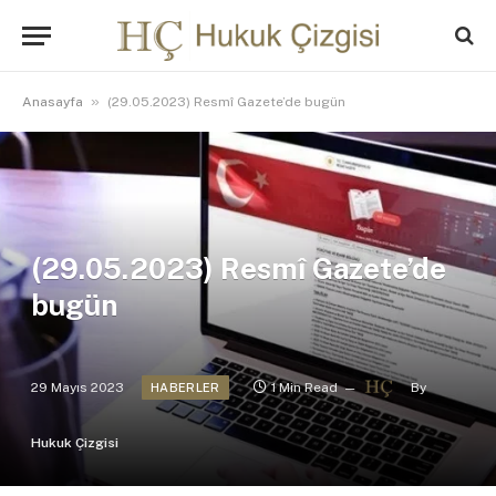
»
Anasayfa
(29.05.2023) Resmî Gazete’de bugün
(29.05.2023) Resmî Gazete’de
bugün
29 Mayıs 2023
1 Min Read
By
HABERLER
Hukuk Çizgisi