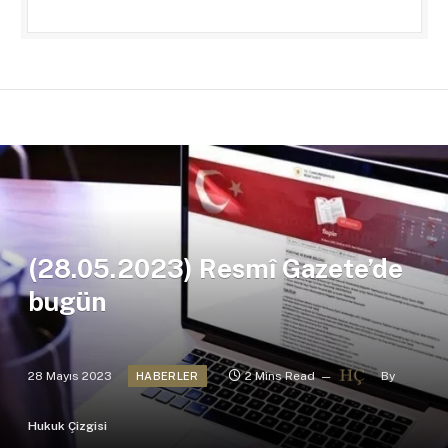
(28.05.2023) Resmî Gazete’de
bugün
28 Mayıs 2023
2 Mins Read
By
HABERLER
Hukuk Çizgisi