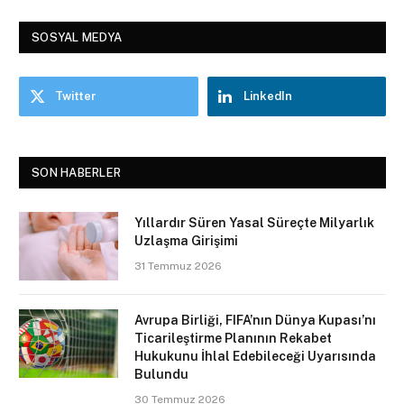
SOSYAL MEDYA
Twitter
LinkedIn
SON HABERLER
Yıllardır Süren Yasal Süreçte Milyarlık
Uzlaşma Girişimi
31 Temmuz 2026
Avrupa Birliği, FIFA’nın Dünya Kupası’nı
Ticarileştirme Planının Rekabet
Hukukunu İhlal Edebileceği Uyarısında
Bulundu
30 Temmuz 2026