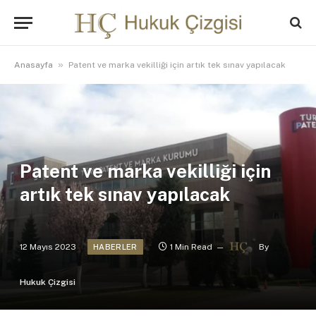
»
Anasayfa
Patent ve marka vekilliği için artık tek sınav yapılacak
Patent ve marka vekilliği için
artık tek sınav yapılacak
12 Mayıs 2023
1 Min Read
By
HABERLER
Hukuk Çizgisi