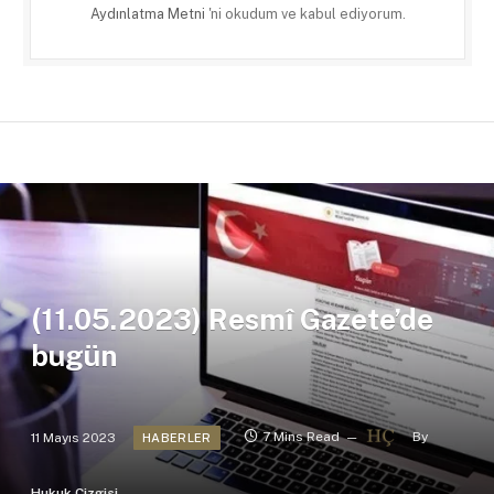
Aydınlatma Metni
'ni okudum ve kabul ediyorum.
(11.05.2023) Resmî Gazete’de
bugün
11 Mayıs 2023
7 Mins Read
By
HABERLER
Hukuk Çizgisi