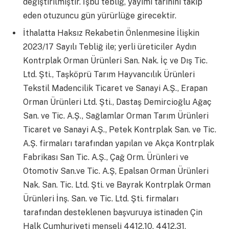
değiştirilmiştir. İşbu tebliğ, yayımı tarihini takip
eden otuzuncu gün yürürlüğe girecektir.
İthalatta Haksız Rekabetin Önlenmesine İlişkin
2023/17 Sayılı Tebliğ ile; yerli üreticiler Aydın
Kontrplak Orman Ürünleri San. Nak. İç ve Dış Tic.
Ltd. Şti., Taşköprü Tarım Hayvancılık Ürünleri
Tekstil Madencilik Ticaret ve Sanayi A.Ş., Erapan
Orman Ürünleri Ltd. Şti., Dastaş Demircioğlu Ağaç
San. ve Tic. A.Ş., Sağlamlar Orman Tarım Ürünleri
Ticaret ve Sanayi A.Ş., Petek Kontrplak San. ve Tic.
A.Ş. firmaları tarafından yapılan ve Akça Kontrplak
Fabrikası San Tic. A.Ş., Çağ Orm. Ürünleri ve
Otomotiv San.ve Tic. A.Ş, Epalsan Orman Ürünleri
Nak. San. Tic. Ltd. Şti. ve Bayrak Kontrplak Orman
Ürünleri İnş. San. ve Tic. Ltd. Şti. firmaları
tarafından desteklenen başvuruya istinaden Çin
Halk Cumhuriyeti menşeli 4412.10, 4412.31,