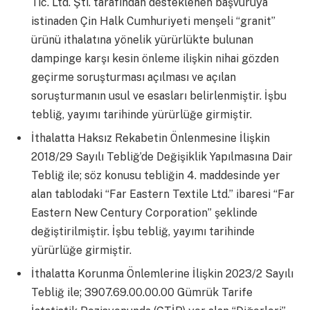
Tic. Ltd. Şti. tarafından desteklenen başvuruya
istinaden Çin Halk Cumhuriyeti menşeli “granit”
ürünü ithalatına yönelik yürürlükte bulunan
dampinge karşı kesin önleme ilişkin nihai gözden
geçirme soruşturması açılması ve açılan
soruşturmanın usul ve esasları belirlenmiştir. İşbu
tebliğ, yayımı tarihinde yürürlüğe girmiştir.
İthalatta Haksız Rekabetin Önlenmesine İlişkin
2018/29 Sayılı Tebliğ’de Değişiklik Yapılmasına Dair
Tebliğ ile; söz konusu tebliğin 4. maddesinde yer
alan tablodaki “Far Eastern Textile Ltd.” ibaresi “Far
Eastern New Century Corporation” şeklinde
değiştirilmiştir. İşbu tebliğ, yayımı tarihinde
yürürlüğe girmiştir.
İthalatta Korunma Önlemlerine İlişkin 2023/2 Sayılı
Tebliğ ile; 3907.69.00.00.00 Gümrük Tarife