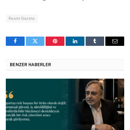
Resmî Gazete
Facebook
Twitter
Pinterest
LinkedIn
Tumblr
Email
BENZER HABERLER