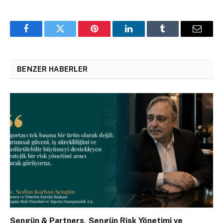
Facebook
Twitter
Pinterest
LinkedIn
Tumblr
Email
BENZER HABERLER
Şengün & Partners, Şengün Risk Yönetimi ve