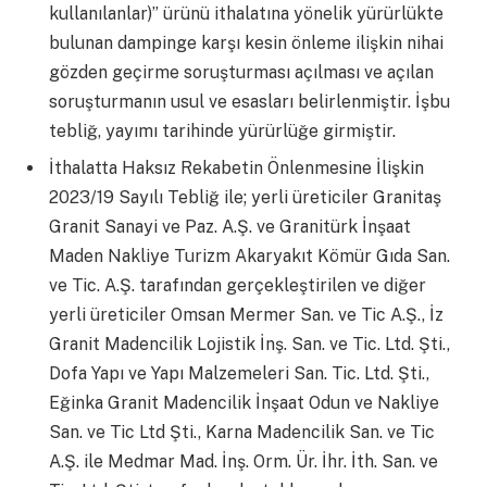
kullanılanlar)” ürünü ithalatına yönelik yürürlükte
bulunan dampinge karşı kesin önleme ilişkin nihai
gözden geçirme soruşturması açılması ve açılan
soruşturmanın usul ve esasları belirlenmiştir. İşbu
tebliğ, yayımı tarihinde yürürlüğe girmiştir.
İthalatta Haksız Rekabetin Önlenmesine İlişkin
2023/19 Sayılı Tebliğ ile; yerli üreticiler Granitaş
Granit Sanayi ve Paz. A.Ş. ve Granitürk İnşaat
Maden Nakliye Turizm Akaryakıt Kömür Gıda San.
ve Tic. A.Ş. tarafından gerçekleştirilen ve diğer
yerli üreticiler Omsan Mermer San. ve Tic A.Ş., İz
Granit Madencilik Lojistik İnş. San. ve Tic. Ltd. Şti.,
Dofa Yapı ve Yapı Malzemeleri San. Tic. Ltd. Şti.,
Eğinka Granit Madencilik İnşaat Odun ve Nakliye
San. ve Tic Ltd Şti., Karna Madencilik San. ve Tic
A.Ş. ile Medmar Mad. İnş. Orm. Ür. İhr. İth. San. ve