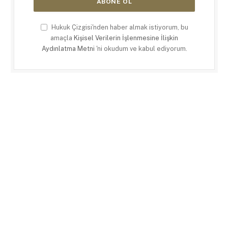
Hukuk Çizgisi'nden haber almak istiyorum, bu
amaçla
Kişisel Verilerin İşlenmesine İlişkin
Aydınlatma Metni
'ni okudum ve kabul ediyorum.
X
LinkedIn
RSS
(Twitter)
ANASAYFA
KÜNYE
KULLANIM KOŞULLARI
GIZLILIK POLITIKASI
ÇEREZ POLITIKASI
İLETIŞIM
© 2026
Hukuk Çizgisi
. |
Web Tasarım
:
Paragon Tasarım