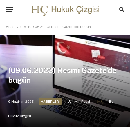
»
Anasayfa
(09.06.2023) Resmî Gazete’de bugün
(09.06.2023) Resmî Gazete’de
bugün
9 Haziran 2023
1 Min Read
By
HABERLER
Hukuk Çizgisi