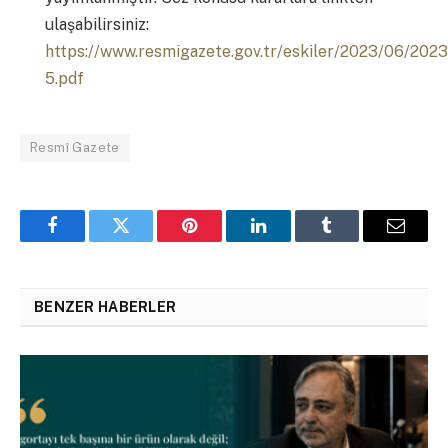
ulaşabilirsiniz:
https://www.resmigazete.gov.tr/eskiler/2023/06/202
5.pdf
Resmî Gazete
Facebook
Twitter
Pinterest
LinkedIn
Tumblr
Email
BENZER HABERLER