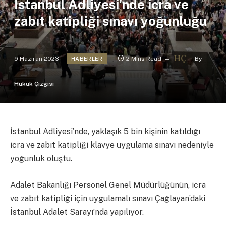
İstanbul Adliyesi’nde icra ve
zabıt katipliği sınavı yoğunluğu
9 Haziran 2023
2 Mins Read
By
HABERLER
Hukuk Çizgisi
İstanbul Adliyesi’nde, yaklaşık 5 bin kişinin katıldığı
icra ve zabıt katipliği klavye uygulama sınavı nedeniyle
yoğunluk oluştu.
Adalet Bakanlığı Personel Genel Müdürlüğünün, icra
ve zabıt katipliği için uygulamalı sınavı Çağlayan’daki
İstanbul Adalet Sarayı’nda yapılıyor.