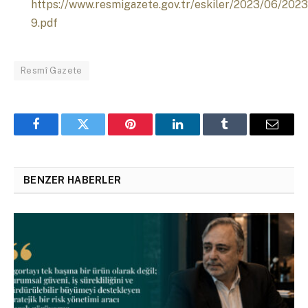
https://www.resmigazete.gov.tr/eskiler/2023/06/202
9.pdf
Resmî Gazete
Facebook
Twitter
Pinterest
LinkedIn
Tumblr
Email
BENZER HABERLER