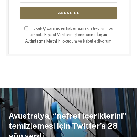
Hukuk Çizgisi'nden haber almak istiyorum, bu
amaçla
Kişisel Verilerin İşlenmesine İlişkin
Aydınlatma Metni
'ni okudum ve kabul ediyorum.
Avustralya, “nefret içeriklerini”
temizlemesi için Twitter’a 28
gün verdi