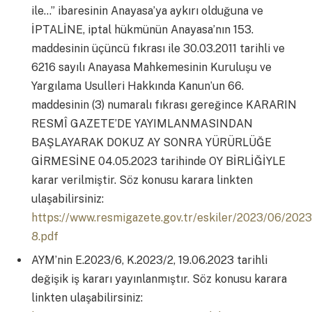
ile…” ibaresinin Anayasa’ya aykırı olduğuna ve
İPTALİNE, iptal hükmünün Anayasa’nın 153.
maddesinin üçüncü fıkrası ile 30.03.2011 tarihli ve
6216 sayılı Anayasa Mahkemesinin Kuruluşu ve
Yargılama Usulleri Hakkında Kanun’un 66.
maddesinin (3) numaralı fıkrası gereğince KARARIN
RESMÎ GAZETE’DE YAYIMLANMASINDAN
BAŞLAYARAK DOKUZ AY SONRA YÜRÜRLÜĞE
GİRMESİNE 04.05.2023 tarihinde OY BİRLİĞİYLE
karar verilmiştir. Söz konusu karara linkten
ulaşabilirsiniz:
https://www.resmigazete.gov.tr/eskiler/2023/06/202
8.pdf
AYM’nin E.2023/6, K.2023/2, 19.06.2023 tarihli
değişik iş kararı yayınlanmıştır. Söz konusu karara
linkten ulaşabilirsiniz: