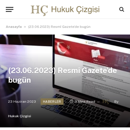
»
Anasayfa
(23.06.2023) Resmî Gazete’de bugün
(23.06.2023) Resmî Gazete’de
bugün
23 Haziran 2023
3 Mins Read
By
HABERLER
Hukuk Çizgisi