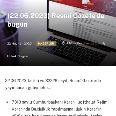
(22.06.2023) Resmî Gazete’de
bugün
22 Haziran 2023
4 Mins Read
By
HABERLER
Hukuk Çizgisi
22.06.2023 tarihli ve 32229 sayılı Resmî Gazete’de
yayımlanan gelişmeler…
7318 sayılı Cumhurbaşkanı Kararı ile; İthalat Rejimi
Kararında Değişiklik Yapılmasına İlişkin Karar’ın