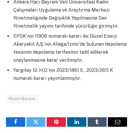
Ankara Hacı Bayram Veli Üniversitesi Kadın
Çalışmaları Uygulama ve Araştırma Merkezi
Yönetmeliğinde Değişiklik Yapılmasına Dair
Yönetmelik yayımı tarihinde yürürlüğe girmiştir.
EPDK’nın 11906 numaralı kararı ile; Güzel Enerji
Akaryakıt A.Ş.’nin Aliağa/İzmir’de bulunan depolama
tesisinin depolama tarifesinin tadil edilerek
onaylanmasına karar verilmiştir.
Yargıtay 12. H.D.’nin 2023/1861 E., 2023/2611 K
numaralı kararı yayımlanmıştır.
Resmî Gazete
Facebook
Twitter
Pinterest
LinkedIn
Tumblr
Email