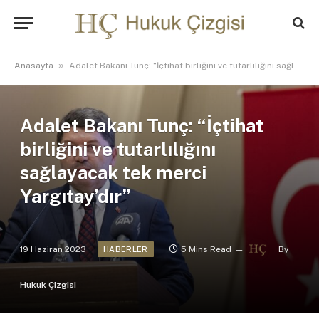
»
Anasayfa
Adalet Bakanı Tunç: “İçtihat birliğini ve tutarlılığını sağlayacak tek merci Yargıtay’dır”
Adalet Bakanı Tunç: “İçtihat
birliğini ve tutarlılığını
sağlayacak tek merci
Yargıtay’dır”
19 Haziran 2023
5 Mins Read
By
HABERLER
Hukuk Çizgisi