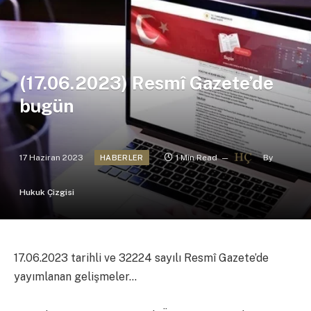
(17.06.2023) Resmî Gazete’de
bugün
17 Haziran 2023
1 Min Read
By
HABERLER
Hukuk Çizgisi
17.06.2023 tarihli ve 32224 sayılı Resmî Gazete’de
yayımlanan gelişmeler…