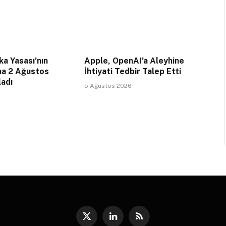
a Yasası’nın
Apple, OpenAI’a Aleyhine
na 2 Ağustos
İhtiyati Tedbir Talep Etti
ladı
5 Ağustos 2026
X
LinkedIn
RSS