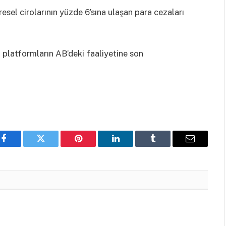
resel cirolarının yüzde 6’sına ulaşan para cezaları
l platformların AB’deki faaliyetine son
Facebook
Twitter
Pinterest
LinkedIn
Tumblr
Email