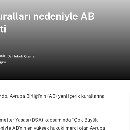
uralları nedeniyle AB
ti
By
Hukuk Çizgisi
do, Avrupa Birliği’nin (AB) yeni içerik kurallarına
izmetler Yasası (DSA) kapsamında “Çok Büyük
niyle AB’nin en yüksek hukuki merci olan Avrupa