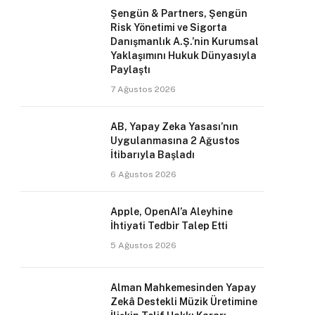
Şengün & Partners, Şengün
Risk Yönetimi ve Sigorta
Danışmanlık A.Ş.’nin Kurumsal
Yaklaşımını Hukuk Dünyasıyla
Paylaştı
7 Ağustos 2026
AB, Yapay Zeka Yasası’nın
Uygulanmasına 2 Ağustos
İtibarıyla Başladı
6 Ağustos 2026
Apple, OpenAI’a Aleyhine
İhtiyati Tedbir Talep Etti
5 Ağustos 2026
Alman Mahkemesinden Yapay
Zekâ Destekli Müzik Üretimine