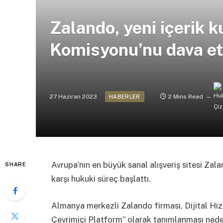
Zalando, yeni içerik k
Komisyonu’nu dava et
27 Haziran 2023
2 Mins Read
HABERLER
Avrupa’nın en büyük sanal alışveriş sitesi Zalan
SHARE
karşı hukuki süreç başlattı.
Almanya merkezli Zalando firması, Dijital H
Çevrimiçi Platform” olarak tanımlanması nede