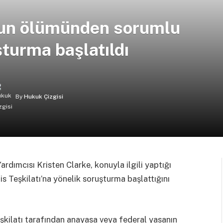
’un ölümünden sorumlu
şturma başlatıldı
By
Hukuk Çizgisi
ardımcısı Kristen Clarke, konuyla ilgili yaptığı
s Teşkilatı’na yönelik soruşturma başlattığını
şkilatı tarafından anayasa veya federal yasanın