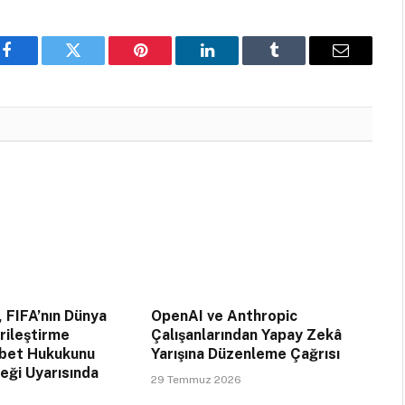
Facebook
Twitter
Pinterest
LinkedIn
Tumblr
Email
, FIFA’nın Dünya
OpenAI ve Anthropic
arileştirme
Çalışanlarından Yapay Zekâ
abet Hukukunu
Yarışına Düzenleme Çağrısı
ceği Uyarısında
29 Temmuz 2026