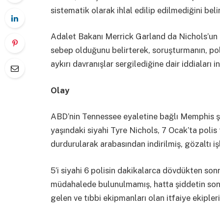
sistematik olarak ihlal edilip edilmediğini bel
Adalet Bakanı Merrick Garland da Nichols’un 
sebep olduğunu belirterek, soruşturmanın, poli
aykırı davranışlar sergilediğine dair iddiaları 
Olay
ABD’nin Tennessee eyaletine bağlı Memphis ş
yaşındaki siyahi Tyre Nichols, 7 Ocak’ta polis
durdurularak arabasından indirilmiş, gözaltı i
5’i siyahi 6 polisin dakikalarca dövdükten son
müdahalede bulunulmamış, hatta şiddetin son
gelen ve tıbbi ekipmanları olan itfaiye ekiple