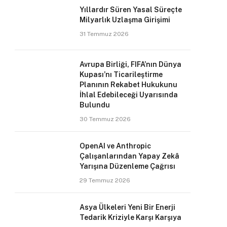
Yıllardır Süren Yasal Süreçte
Milyarlık Uzlaşma Girişimi
31 Temmuz 2026
Avrupa Birliği, FIFA’nın Dünya
Kupası’nı Ticarileştirme
Planının Rekabet Hukukunu
İhlal Edebileceği Uyarısında
Bulundu
30 Temmuz 2026
OpenAI ve Anthropic
Çalışanlarından Yapay Zekâ
Yarışına Düzenleme Çağrısı
29 Temmuz 2026
Asya Ülkeleri Yeni Bir Enerji
Tedarik Kriziyle Karşı Karşıya