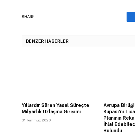
SHARE.
BENZER HABERLER
Yıllardır Süren Yasal Süreçte
Avrupa Birliği
Milyarlık Uzlaşma Girişimi
Kupası’nı Tic
Planının Rek
31 Temmuz 2026
İhlal Edebile
Bulundu