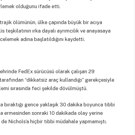
irlemek olduğunu ifade etti.
trajik ölümünün, ülke çapında büyük bir acıya
s teşkilatının ırka dayalı ayrımcılık ve anayasaya
incelemek adına başlatıldığını kaydetti.
ehrinde FedEx sürücüsü olarak çalışan 29
 tarafından “dikkatsiz araç kullandığı” gerekçesiyle
şlemi sırasında feci şekilde dövülmüştü.
ra bıraktığı gence yaklaşık 30 dakika boyunca tıbbi
a ermesinden sonraki 10 dakikada olay yerine
ri de Nichols’a hiçbir tıbbi müdahale yapmamıştı.