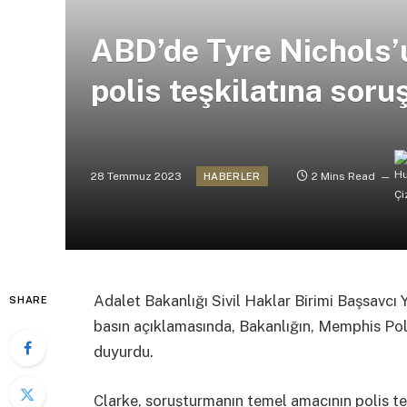
ABD’de Tyre Nichols
polis teşkilatına soru
28 Temmuz 2023
2 Mins Read
HABERLER
Adalet Bakanlığı Sivil Haklar Birimi Başsavcı Y
SHARE
basın açıklamasında, Bakanlığın, Memphis Poli
duyurdu.
Clarke, soruşturmanın temel amacının polis te