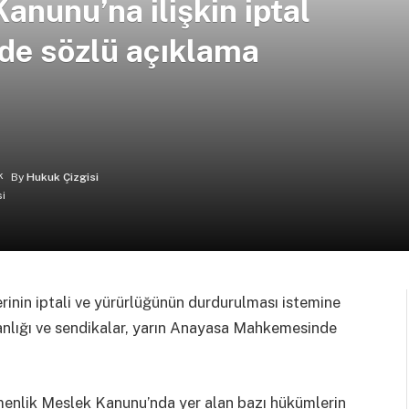
nunu’na ilişkin iptal
de sözlü açıklama
By
Hukuk Çizgisi
nin iptali ve yürürlüğünün durdurulması istemine
akanlığı ve sendikalar, yarın Anayasa Mahkemesinde
enlik Meslek Kanunu’nda yer alan bazı hükümlerin