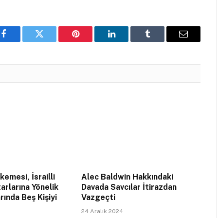
Facebook
Twitter
Pinterest
LinkedIn
Tumblr
Email
emesi, İsrailli
Alec Baldwin Hakkındaki
arlarına Yönelik
Davada Savcılar İtirazdan
rında Beş Kişiyi
Vazgeçti
24 Aralık 2024