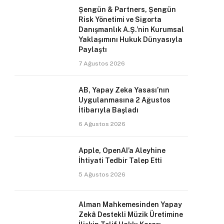
Şengün & Partners, Şengün
Risk Yönetimi ve Sigorta
Danışmanlık A.Ş.’nin Kurumsal
Yaklaşımını Hukuk Dünyasıyla
Paylaştı
7 Ağustos 2026
AB, Yapay Zeka Yasası’nın
Uygulanmasına 2 Ağustos
İtibarıyla Başladı
6 Ağustos 2026
Apple, OpenAI’a Aleyhine
İhtiyati Tedbir Talep Etti
5 Ağustos 2026
Alman Mahkemesinden Yapay
Zekâ Destekli Müzik Üretimine