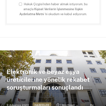
Hukuk Çizgisi'nden haber almak istiyorum, bu
amaçla
Kişisel Verilerin İşlenmesine İlişkin
Aydınlatma Metni
'ni okudum ve kabul ediyorum.
Elektronik ve beyaz eşya
üreticilerine yönelik rekabet
soruşturmaları sonuçlandı
9 Ağustos 2023
1 Min Read
By
HABERLER