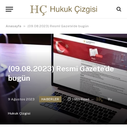
»
Anasayfa
(09.08.2023) Resmî Gazete’de bugün
(09.08.2023) Resmî Gazete’de
bugün
9 Ağustos 2023
1 Min Read
By
HABERLER
Hukuk Çizgisi