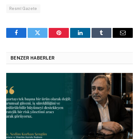
Resmî Gazete
Facebook
Twitter
Pinterest
LinkedIn
Tumblr
Email
BENZER HABERLER