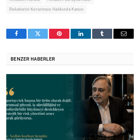
Rekabetin Korunması Hakkında Kanun
Facebook
Twitter
Pinterest
LinkedIn
Tumblr
Email
BENZER HABERLER