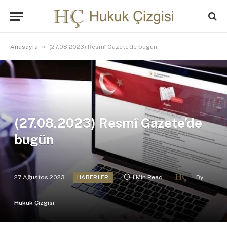
»
Anasayfa
(27.08.2023) Resmî Gazete’de bugün
(27.08.2023) Resmî Gazete’de
bugün
27 Ağustos 2023
1 Min Read
By
HABERLER
Hukuk Çizgisi