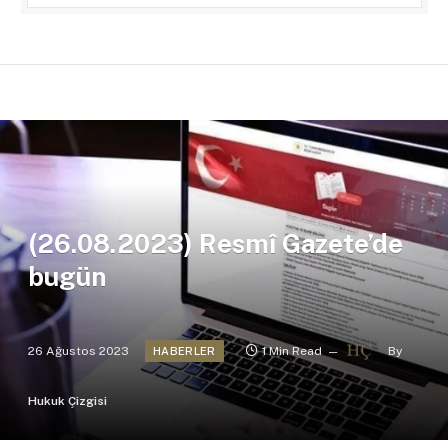
(26.08.2023) Resmî Gazete’de
bugün
26 Ağustos 2023
1 Min Read
By
HABERLER
Hukuk Çizgisi