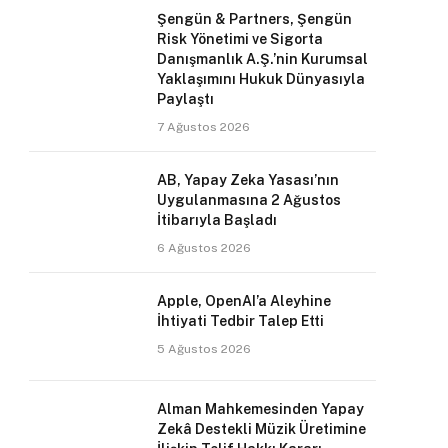
Şengün & Partners, Şengün
Risk Yönetimi ve Sigorta
Danışmanlık A.Ş.’nin Kurumsal
Yaklaşımını Hukuk Dünyasıyla
Paylaştı
7 Ağustos 2026
AB, Yapay Zeka Yasası’nın
Uygulanmasına 2 Ağustos
İtibarıyla Başladı
6 Ağustos 2026
Apple, OpenAI’a Aleyhine
İhtiyati Tedbir Talep Etti
5 Ağustos 2026
Alman Mahkemesinden Yapay
Zekâ Destekli Müzik Üretimine