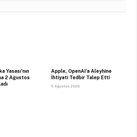
a Yasası’nın
Apple, OpenAI’a Aleyhine
na 2 Ağustos
İhtiyati Tedbir Talep Etti
ladı
5 Ağustos 2026