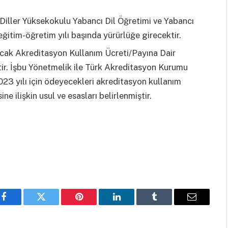
Diller Yüksekokulu Yabancı Dil Öğretimi ve Yabancı
ğitim-öğretim yılı başında yürürlüğe girecektir.
ak Akreditasyon Kullanım Ücreti/Payına Dair
ştir. İşbu Yönetmelik ile Türk Akreditasyon Kurumu
023 yılı için ödeyecekleri akreditasyon kullanım
e ilişkin usul ve esasları belirlenmiştir.
Facebook
Twitter
Pinterest
LinkedIn
Tumblr
Email