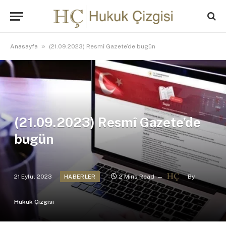
»
Anasayfa
(21.09.2023) Resmî Gazete’de bugün
(21.09.2023) Resmî Gazete’de
bugün
21 Eylül 2023
2 Mins Read
By
HABERLER
Hukuk Çizgisi