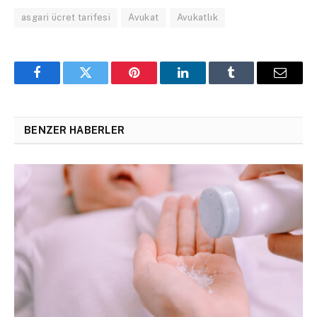
asgari ücret tarifesi
Avukat
Avukatlık
Facebook
Twitter
Pinterest
LinkedIn
Tumblr
Email
BENZER HABERLER