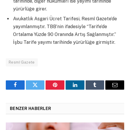
tarihinde, diğer hükümleri ise yayımı tarihinde
yürürlüğe girer.
Avukatlık Asgari Ücret Tarifesi, Resmî Gazete’de
yayımlanmıştır. TBB’nin ifadesiyle “Tarife’de
Ortalama Yüzde 90 Oranında Artış Sağlanmıştır.”
İşbu Tarife yayımı tarihinde yürürlüğe girmiştir.
Resmî Gazete
Facebook
Twitter
Pinterest
LinkedIn
Tumblr
Email
BENZER HABERLER