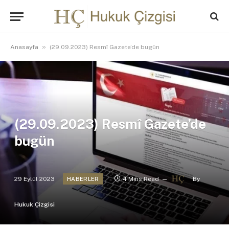
»
Anasayfa
(29.09.2023) Resmî Gazete’de bugün
(29.09.2023) Resmî Gazete’de
bugün
29 Eylül 2023
4 Mins Read
By
HABERLER
Hukuk Çizgisi