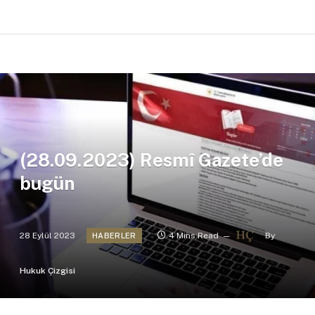
(28.09.2023) Resmî Gazete’de
bugün
28 Eylül 2023
4 Mins Read
By
HABERLER
Hukuk Çizgisi