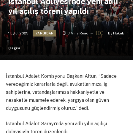
İstanbul Adliyesi’nde yeni adli
yıl açılış töreni yapıldı
1 Eylül 2023
3 Mins Read
By
Hukuk
YARGIDAN
Çizgisi
İstanbul Adalet Komisyonu Başkanı Altun, “Sadece
vereceğimiz kararlarla değil, avukatlarımıza, iş
sahiplerine, vatandaşlarımıza hakkaniyetle ve
nezaketle muamele ederek, yargıya olan güven
duygusunu güçlendirmiş oluruz.” dedi.
İstanbul Adalet Sarayı’nda yeni adli yılın açılışı
dolayısıyla tören düzenlendi.