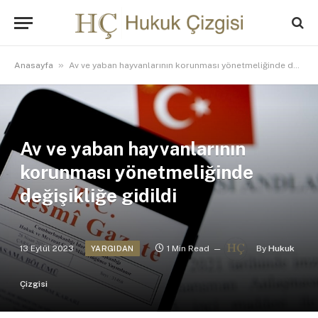
»
Anasayfa
Av ve yaban hayvanlarının korunması yönetmeliğinde değişikliğe gidildi
Av ve yaban hayvanlarının
korunması yönetmeliğinde
değişikliğe gidildi
13 Eylül 2023
1 Min Read
By
Hukuk
YARGIDAN
Çizgisi