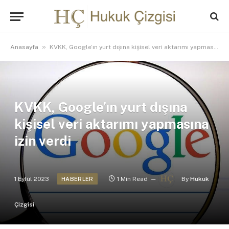
»
Anasayfa
KVKK, Google’ın yurt dışına kişisel veri aktarımı yapmasına izin verdi
KVKK, Google’ın yurt dışına
kişisel veri aktarımı yapmasına
izin verdi
1 Eylül 2023
1 Min Read
By
Hukuk
HABERLER
Çizgisi