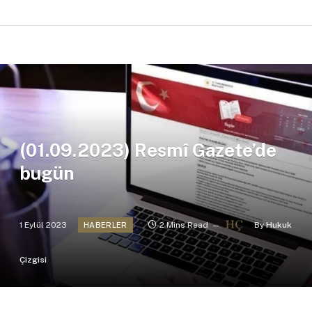
(01.09.2023) Resmî Gazete’de
bugün
1 Eylül 2023
2 Mins Read
By
Hukuk
HABERLER
Çizgisi