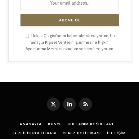
Hukuk Çizgisi'nden haber almak istiyorum, bu
amaçla
Kişisel Verilerin İşlenmesine İlişkin
Aydınlatma Metni
'ni okudum ve kabul ediyorum.
X
LinkedIn
RSS
(Twitter)
ANASAYFA
KÜNYE
KULLANIM KOŞULLARI
GIZLILIK POLITIKASI
ÇEREZ POLITIKASI
İLETIŞIM