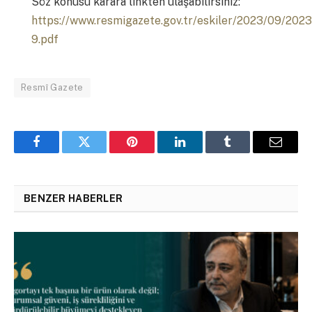
Söz konusu karara linkten ulaşabilirsiniz:
https://www.resmigazete.gov.tr/eskiler/2023/09/202
9.pdf
Resmî Gazete
Facebook
Twitter
Pinterest
LinkedIn
Tumblr
Email
BENZER HABERLER